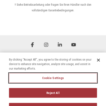
†
Siehe
Betriebsanleitung oder fragen Sie Ihren Händler nach den
vollständigen Garantiebedingungen.
Facebook
Instagram
Linkedin
YouTube
By clicking “Accept All”, you agree to the storing of cookies on your
device to enhance site navigation, analyze site usage, and assist in
our marketing efforts.
Cookie Settings
Allgemeine Geschäftsbedingungen
Datenschutzerklärung
Erklärung zur Barrierefreiheit
Cookie-Richtlinie
Reject All
© 2026 Briggs & Stratton, LLC. All rights reserved.