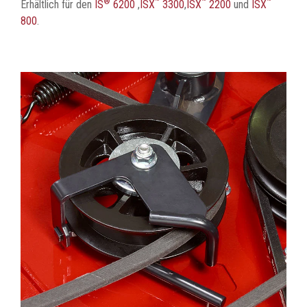
®
™
™
™
Erhältlich für den
IS
6200
,
ISX
3300
,
ISX
2200
und
ISX
800
.