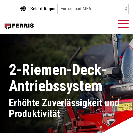
Skip
Select Region:
to
the
main
To
content.
Me
2-Riemen-Deck-
Antriebssystem
Erhöhte Zuverlässigkeit und
Produktivität