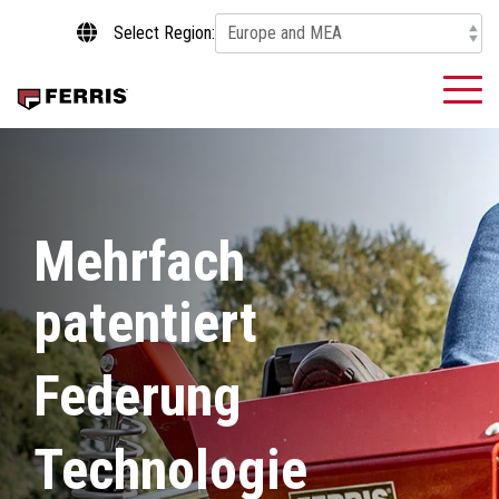
Skip
Select Region:
to
the
main
To
content.
Me
Mehrfach
patentiert
Federung
Technologie