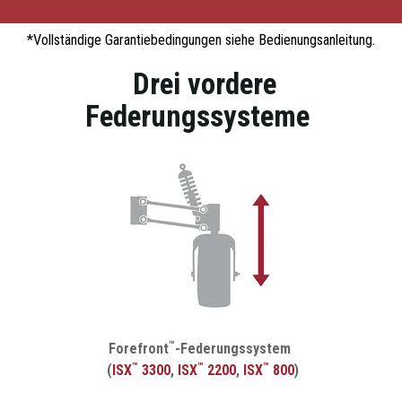
*Vollständige Garantiebedingungen siehe Bedienungsanleitung.
Drei vordere
Federungssysteme
™
Forefront
-Federungssystem
™
™
™
(
ISX
3300
,
ISX
2200
,
ISX
800
)