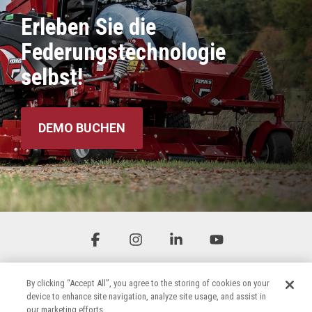
Erleben Sie die
Federungstechnologie
selbst!
DEMO BUCHEN
Facebook
Instagram
Linkedin
YouTube
By clicking “Accept All”, you agree to the storing of cookies on your
device to enhance site navigation, analyze site usage, and assist in
our marketing efforts.