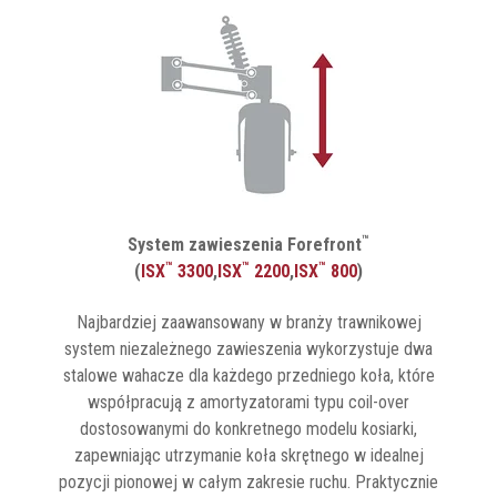
™
System zawieszenia Forefront
™
™
™
(
ISX
3300
,
ISX
2200
,
ISX
800
)
Najbardziej zaawansowany w branży trawnikowej
system niezależnego zawieszenia wykorzystuje dwa
stalowe wahacze dla każdego przedniego koła, które
współpracują z amortyzatorami typu coil-over
dostosowanymi do konkretnego modelu kosiarki,
zapewniając utrzymanie koła skrętnego w idealnej
pozycji pionowej w całym zakresie ruchu. Praktycznie