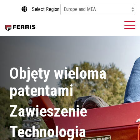
Skip
Select Region:
to
the
main
To
content.
Me
Objęty wieloma
patentami
Zawieszenie
Technologia