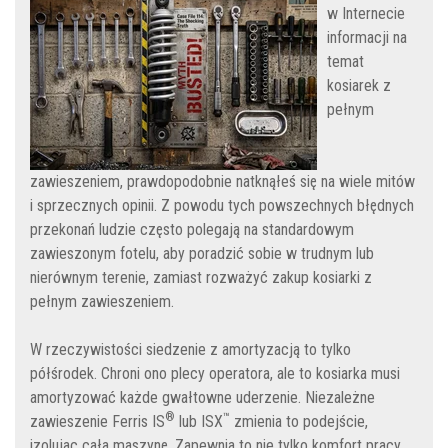
w Internecie
informacji na
temat
kosiarek z
pełnym
zawieszeniem, prawdopodobnie natknąłeś się na wiele mitów
i sprzecznych opinii. Z powodu tych powszechnych błędnych
przekonań ludzie często polegają na standardowym
zawieszonym fotelu, aby poradzić sobie w trudnym lub
nierównym terenie, zamiast rozważyć zakup kosiarki z
pełnym zawieszeniem.
W rzeczywistości siedzenie z amortyzacją to tylko
półśrodek. Chroni ono plecy operatora, ale to kosiarka musi
amortyzować każde gwałtowne uderzenie. Niezależne
®
™
zawieszenie Ferris IS
lub ISX
zmienia to podejście,
izolując całą maszynę. Zapewnia to nie tylko komfort pracy