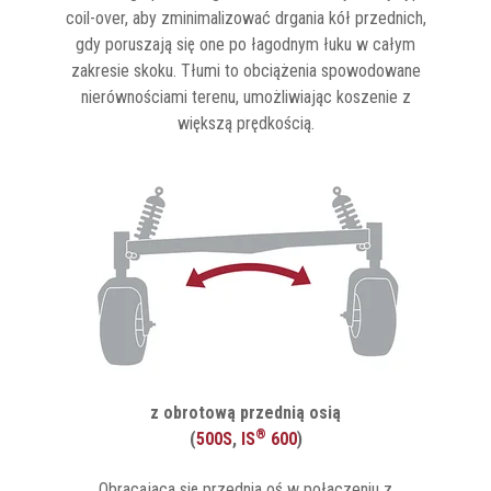
coil-over, aby zminimalizować drgania kół przednich,
gdy poruszają się one po łagodnym łuku w całym
zakresie skoku. Tłumi to obciążenia spowodowane
nierównościami terenu, umożliwiając koszenie z
większą prędkością.
z obrotową przednią osią
®
(
500S
,
IS
600
)
Obracająca się przednia oś w połączeniu z