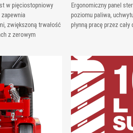
st w pięciostopniowy
Ergonomiczny panel ste
y zapewnia
poziomu paliwa, uchwytu
i, zwiększoną trwałość
płynną pracę przez cały 
ach z zerowym