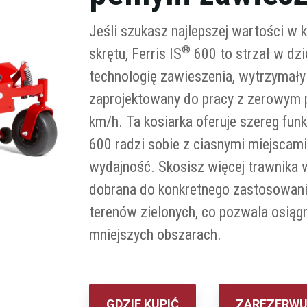
Jeśli szukasz najlepszej wartości 
®
skrętu, Ferris IS
600 to strzał w dz
technologię zawieszenia, wytrzymał
zaprojektowany do pracy z zerowym p
km/h. Ta kosiarka oferuje szereg fu
600 radzi sobie z ciasnymi miejscam
wydajność. Skosisz więcej trawnika 
dobrana do konkretnego zastosowania
terenów zielonych, co pozwala osiąg
mniejszych obszarach.
GDZIE KUPIĆ
ZAREZERWU