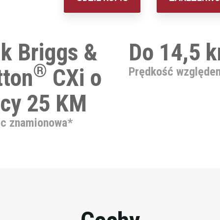
ik Briggs &
Do 14,5 
®
tton
CXi o
Prędkość względe
cy 25 KM
c znamionowa*