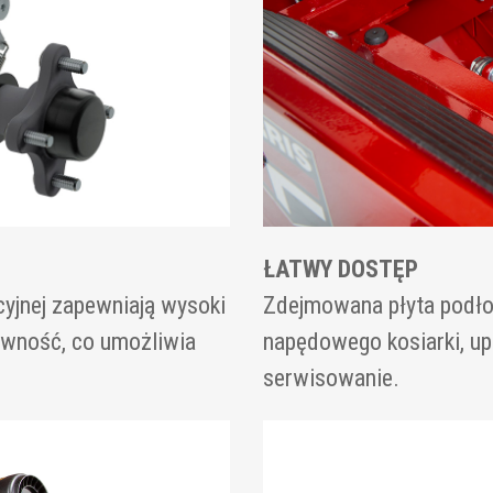
ŁATWY DOSTĘP
yjnej zapewniają wysoki
Zdejmowana płyta podło
awność, co umożliwia
napędowego kosiarki, up
serwisowanie.