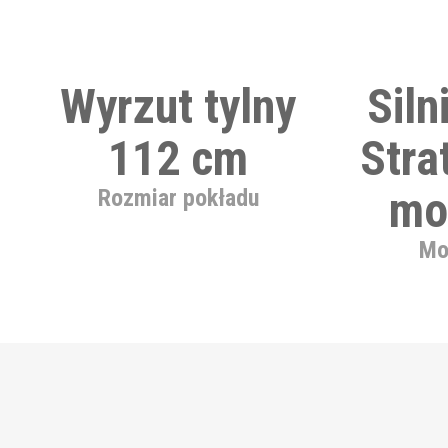
Wyrzut tylny
Siln
112 cm
Stra
mo
Rozmiar pokładu
Mo