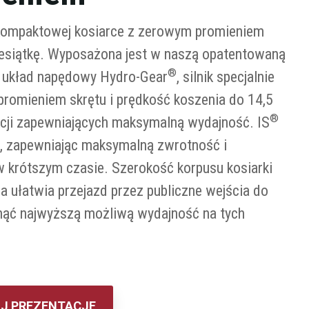
w kompaktowej kosiarce z zerowym promieniem
iesiątkę. Wyposażona jest w naszą opatentowaną
®
y układ napędowy Hydro-Gear
, silnik specjalnie
romieniem skrętu i prędkość koszenia do 14,5
®
nkcji zapewniających maksymalną wydajność. IS
i, zapewniając maksymalną zwrotność i
w krótszym czasie. Szerokość korpusu kosiarki
 ułatwia przejazd przez publiczne wejścia do
nąć najwyższą możliwą wydajność na tych
J PREZENTACJĘ