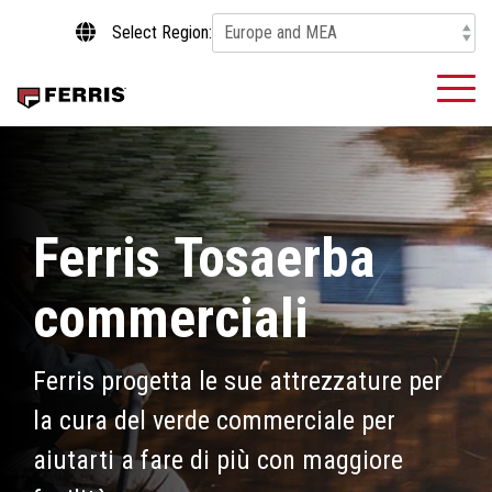
Skip
Select Region:
to
the
main
To
content.
Me
Ferris Tosaerba
commerciali
Ferris progetta le sue attrezzature per
la cura del verde commerciale per
aiutarti a fare di più con maggiore