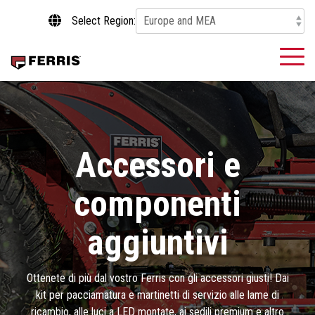
Skip
Select Region:
to
the
main
To
content.
Me
Accessori e
componenti
aggiuntivi
Ottenete di più dal vostro Ferris con gli accessori giusti! Dai
kit per pacciamatura e martinetti di servizio alle lame di
ricambio, alle luci a LED montate, ai sedili premium e altro