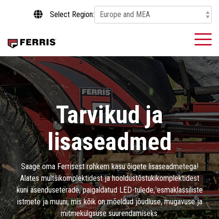
Skip
Select Region:
to
the
main
To
content.
Me
Tarvikud ja
lisaseadmed
Saage oma Ferrisest rohkem kasu õigete lisaseadmetega!
Alates multšikomplektidest ja hooldustõstukikomplektidest
kuni asenduseterade, paigaldatud LED-tulede, esmaklassiliste
istmete ja muuni, mis kõik on mõeldud jõudluse, mugavuse ja
mitmekülgsuse suurendamiseks.