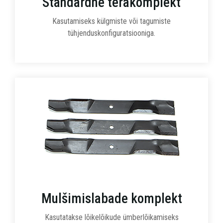
Standardne terakomplekt
Kasutamiseks külgmiste või tagumiste
tühjenduskonfiguratsiooniga.
Mulšimislabade komplekt
Kasutatakse lõikelõikude ümberlõikamiseks