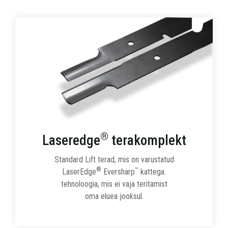
®
Laseredge
terakomplekt
Standard Lift terad, mis on varustatud
®
™
LaserEdge
Eversharp
kattega.
tehnoloogia, mis ei vaja teritamist
oma eluea jooksul.