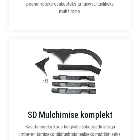
peenemateks osakesteks ja täisväärtuslikuks
multšimine.
SD Mulchimise komplekt
Kasutamiseks koos külgväljalaskeseadmetega
ümberehitamiseks täisfunktsionaalseks multšimiseks.