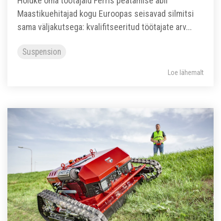
Hoidke oma töötajaid Ferris peatamise abil
Maastikuehitajad kogu Euroopas seisavad silmitsi
sama väljakutsega: kvalifitseeritud töötajate arv...
Suspension
Loe lähemalt