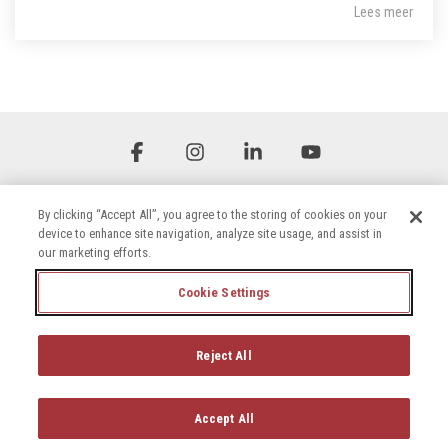
Lees meer
Facebook
Instagram
Linkedin
YouTube
By clicking “Accept All”, you agree to the storing of cookies on your
device to enhance site navigation, analyze site usage, and assist in
our marketing efforts.
Cookie Settings
Algemene voorwaarden
Privacybeleid
Toegankelijkheidsverklaring
Cookiebeleid
Reject All
© 2026 Briggs & Stratton, LLC. All rights reserved.
Accept All