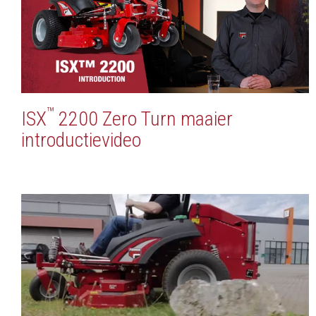
™
ISX
2200 Zero Turn maaier
introductievideo