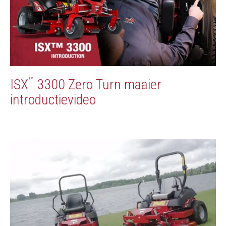
™
ISX
3300 Zero Turn maaier
introductievideo