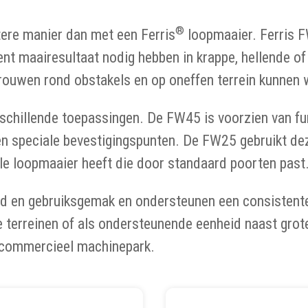
®
tere manier dan met een Ferris
loopmaaier. Ferris F
ent maairesultaat nodig hebben in krappe, hellende o
trouwen rond obstakels en op oneffen terrein kunnen 
chillende toepassingen. De FW45 is voorzien van fun
g en speciale bevestigingspunten. De FW25 gebruikt d
le loopmaaier heeft die door standaard poorten past
 en gebruiksgemak en ondersteunen een consistente d
terreinen of als ondersteunende eenheid naast groter
 commercieel machinepark.