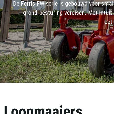
De Ferris FW-serie is gebouwd voor smal
grond-besturing vereisen. Met intuï
bet
Loopmaaiers