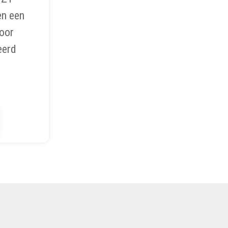
en een
oor
eerd