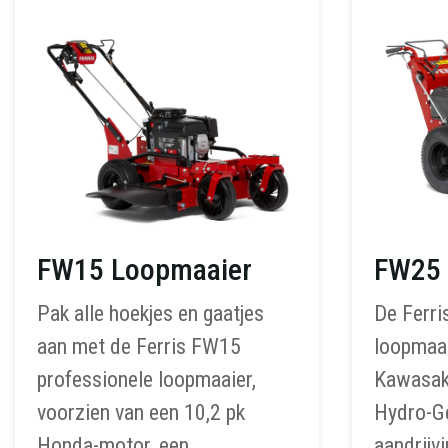
FW15 Loopmaaier
FW25 
Pak alle hoekjes en gaatjes
De Ferri
aan met de Ferris FW15
loopmaai
professionele loopmaaier,
Kawasak
voorzien van een 10,2 pk
Hydro-G
Honda-motor, een
aandrijv