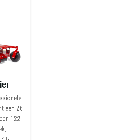
ier
ssionele
t een 26
 een 122
ek,
ZT-