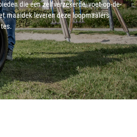
eden die een zelfverzekerde, voet-op-de-
het maaidek leveren deze loopmaaiers
tes.