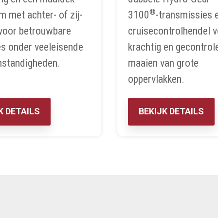
®
m met achter- of zij-
3100
-transmissies 
voor betrouwbare
cruisecontrolhendel v
es onder veeleisende
krachtig en gecontrol
standigheden.
maaien van grote
oppervlakken.
K DETAILS
BEKIJK DETAILS