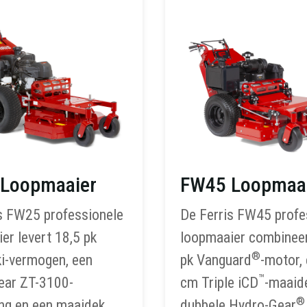
Loopmaaier
FW45 Loopmaa
s FW25 professionele
De Ferris FW45 profe
er levert 18,5 pk
loopmaaier combineer
®
i-vermogen, een
pk Vanguard
-motor,
™
ear ZT-3100-
cm Triple iCD
-maaid
®
ing en een maaidek
dubbele Hydro-Gear