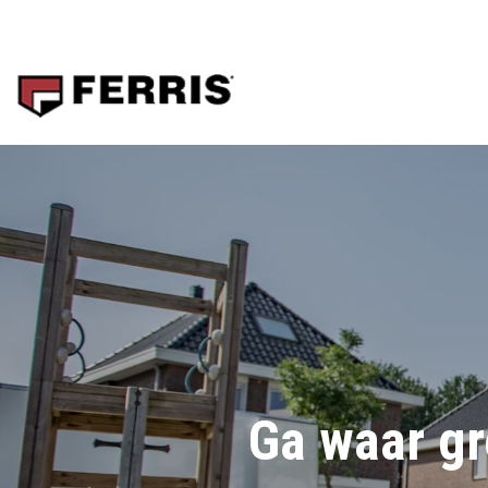
Skip
to
the
main
content.
Ga waar gr