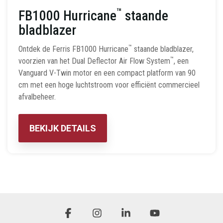
™
FB1000 Hurricane
staande
bladblazer
™
Ontdek de Ferris FB1000 Hurricane
staande bladblazer,
™
voorzien van het Dual Deflector Air Flow System
, een
Vanguard V-Twin motor en een compact platform van 90
cm met een hoge luchtstroom voor efficiënt commercieel
afvalbeheer.
BEKIJK DETAILS
Facebook
Instagram
Linkedin
YouTube