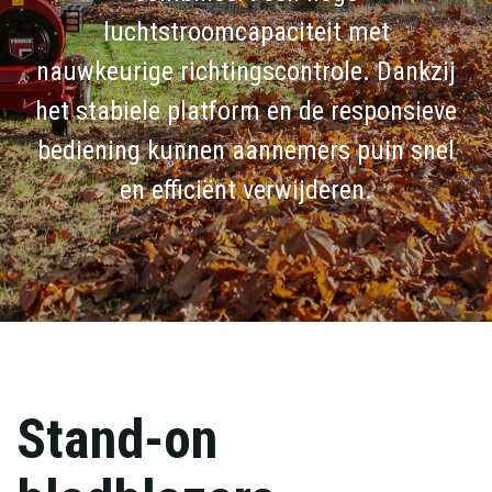
luchtstroomcapaciteit met
nauwkeurige richtingscontrole. Dankzij
het stabiele platform en de responsieve
bediening kunnen aannemers puin snel
en efficiënt verwijderen.
Stand-on