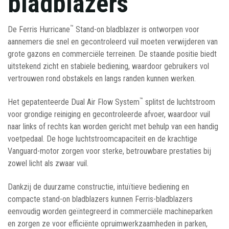
bladblazers
™
De Ferris Hurricane
Stand-on bladblazer is ontworpen voor
aannemers die snel en gecontroleerd vuil moeten verwijderen van
grote gazons en commerciële terreinen. De staande positie biedt
uitstekend zicht en stabiele bediening, waardoor gebruikers vol
vertrouwen rond obstakels en langs randen kunnen werken.
™
Het gepatenteerde Dual Air Flow System
splitst de luchtstroom
voor grondige reiniging en gecontroleerde afvoer, waardoor vuil
naar links of rechts kan worden gericht met behulp van een handig
voetpedaal. De hoge luchtstroomcapaciteit en de krachtige
Vanguard-motor zorgen voor sterke, betrouwbare prestaties bij
zowel licht als zwaar vuil.
Dankzij de duurzame constructie, intuïtieve bediening en
compacte stand-on bladblazers kunnen Ferris-bladblazers
eenvoudig worden geïntegreerd in commerciële machineparken
en zorgen ze voor efficiënte opruimwerkzaamheden in parken,