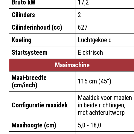
Bruto kW
17,2
Cilinders
2
Cilinderinhoud (cc)
627
Koeling
Luchtgekoeld
Startsysteem
Elektrisch
Maaimachine
Maai-breedte
115 cm (45")
(cm/inch)
Maaidek voor maaien
Configuratie maaidek
in beide richtingen,
met achteruitworp
Maaihoogte (cm)
5,0 - 18,0