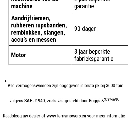
machine
garantie
Aandrijfriemen,
rubberen rupsbanden,
90 dagen
remblokken, slangen,
accu’s en messen
3 jaar beperkte
Motor
fabrieksgarantie
*
Alle vermogenswaarden zijn opgegeven in bruto pk bij 3600 tpm
Stratton®.
volgens SAE J1940, zoals vastgesteld door Briggs &
Raadpleeg uw dealer of www.ferrismowers.eu voor meer informatie