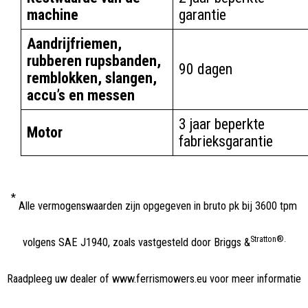
machine
garantie
Aandrijfriemen,
rubberen rupsbanden,
90 dagen
remblokken, slangen,
accu’s en messen
3 jaar beperkte
Motor
fabrieksgarantie
*
Alle vermogenswaarden zijn opgegeven in bruto pk bij 3600 tpm
Stratton®.
volgens SAE J1940, zoals vastgesteld door Briggs &
Raadpleeg uw dealer of www.ferrismowers.eu voor meer informatie