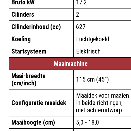
Bruto kW
17,2
Cilinders
2
Cilinderinhoud (cc)
627
Koeling
Luchtgekoeld
Startsysteem
Elektrisch
Maaimachine
Maai-breedte
115 cm (45")
(cm/inch)
Maaidek voor maaien
Configuratie maaidek
in beide richtingen,
met achteruitworp
Maaihoogte (cm)
5,0 - 18,0