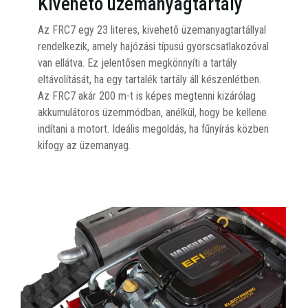
Kivehető üzemanyagtartály
Az FRC7 egy 23 literes, kivehető üzemanyagtartállyal
rendelkezik, amely hajózási típusú gyorscsatlakozóval
van ellátva. Ez jelentősen megkönnyíti a tartály
eltávolítását, ha egy tartalék tartály áll készenlétben.
Az FRC7 akár 200 m-t is képes megtenni kizárólag
akkumulátoros üzemmódban, anélkül, hogy be kellene
indítani a motort. Ideális megoldás, ha fűnyírás közben
kifogy az üzemanyag.