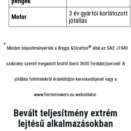
pengék
3 év gyártói korlátozott
Motor
jótállás
*
®
Minden teljesítményérték a Briggs &Stratton
által az SAE J1940
.
szabvány szerint megadott bruttó lóerő 3600 fordulat/percnél
A
jótállási feltételekről érdeklődjön kereskedőjénél vagy a
www.ferrismowers.eu weboldalon.
Bevált teljesítmény extrém
lejtésű alkalmazásokban