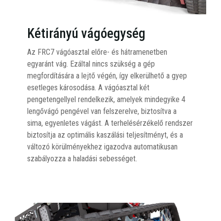
Kétirányú vágóegység
Az FRC7 vágóasztal előre- és hátramenetben
egyaránt vág. Ezáltal nincs szükség a gép
megfordítására a lejtő végén, így elkerülhető a gyep
esetleges károsodása. A vágóasztal két
pengetengellyel rendelkezik, amelyek mindegyike 4
lengővágó pengével van felszerelve, biztosítva a
sima, egyenletes vágást. A terhelésérzékelő rendszer
biztosítja az optimális kaszálási teljesítményt, és a
változó körülményekhez igazodva automatikusan
szabályozza a haladási sebességet.