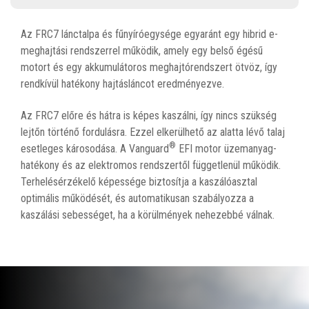
Az FRC7 lánctalpa és fűnyíróegysége egyaránt egy hibrid e-
meghajtási rendszerrel működik, amely egy belső égésű
motort és egy akkumulátoros meghajtórendszert ötvöz, így
rendkívül hatékony hajtásláncot eredményezve.
Az FRC7 előre és hátra is képes kaszálni, így nincs szükség
lejtőn történő fordulásra. Ezzel elkerülhető az alatta lévő talaj
®
esetleges károsodása. A Vanguard
EFI motor üzemanyag-
hatékony és az elektromos rendszertől függetlenül működik.
Terhelésérzékelő képessége biztosítja a kaszálóasztal
optimális működését, és automatikusan szabályozza a
kaszálási sebességet, ha a körülmények nehezebbé válnak.