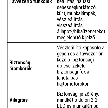
Távvezérlő funkciók
beállítás, hajtási
sebességkorlátozó,
kürt, munkalámpák,
vészleállítás,
visszaállítás,
állapot-/hibaüzeneteket
megjelenítő kijelző
Vészleállító kapcsoló a
gépen és a távvezérlőn,
kezelői biztonsági
Biztonsági
dőlésérzékelő,
áramkörök
biztonsági fék a
lánctalpas
hajtómotorokon
Biztonsági jelzőfény,
Világítás
mindkét oldalon 2-2
LED-es munkalámpa