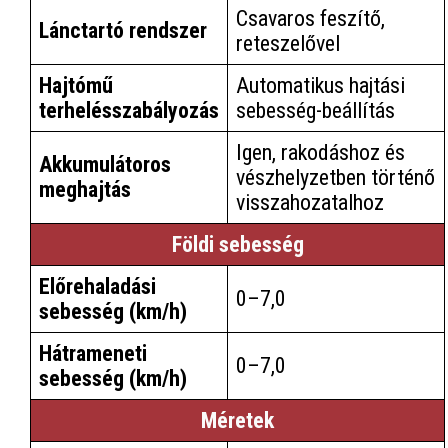
Csavaros feszítő,
Lánctartó rendszer
reteszelővel
Hajtómű
Automatikus hajtási
terhelésszabályozás
sebesség-beállítás
Igen, rakodáshoz és
Akkumulátoros
vészhelyzetben történő
meghajtás
visszahozatalhoz
Földi sebesség
Előrehaladási
0–7,0
sebesség (km/h)
Hátrameneti
0–7,0
sebesség (km/h)
Méretek