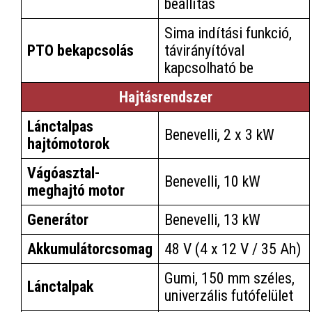
beállítás
Sima indítási funkció,
PTO bekapcsolás
távirányítóval
kapcsolható be
Hajtásrendszer
Lánctalpas
Benevelli, 2 x 3 kW
hajtómotorok
Vágóasztal-
Benevelli, 10 kW
meghajtó motor
Generátor
Benevelli, 13 kW
Akkumulátorcsomag
48 V (4 x 12 V / 35 Ah)
Gumi, 150 mm széles,
Lánctalpak
univerzális futófelület