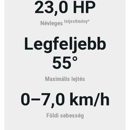
23,0 HP
teljesítmény*
Névleges
Legfeljebb
55°
Maximális lejtés
0–7,0 km/h
Földi sebesség