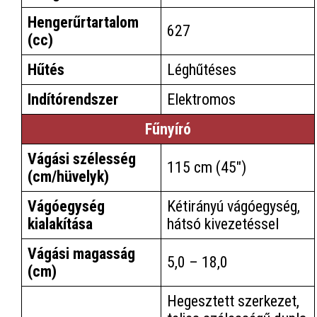
Hengerűrtartalom
627
(cc)
Hűtés
Léghűtéses
Indítórendszer
Elektromos
Fűnyíró
Vágási szélesség
115 cm (45")
(cm/hüvelyk)
Vágóegység
Kétirányú vágóegység,
kialakítása
hátsó kivezetéssel
Vágási magasság
5,0 – 18,0
(cm)
Hegesztett szerkezet,