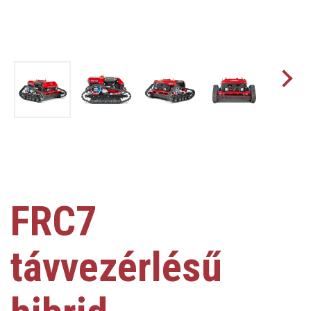
FRC7
távvezérlésű