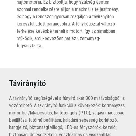
hajtómotorja. Ez biztosítja, hogy szükség esetén
azonnal rendelkezésre álljon a maximális teljesítmény,
és hogy a rendszer gyorsan reagáljon a távirányítón
keresztül adott parancsokra. A fűnyíróasztal változó
terhelése kevésbé terheli a motort, így az simábban
működik, ami kedvezően hat az üzemanyag-
fogyasztásra.
Távirányító
A távirányító segítségével a fűnyíró akár 300 m távolságból is
vezérelhető. A távirányító funkciói a következők: kormányzás,
motor be-/kikapcsolás, hajtótengely (PTO), vágási magasság
beállítása, futómű beállítása, haladási sebesség korlátozó,
hangjelző, biztonsági villogó, LED-es fényszórók, kezelői
biztonsági dőlésérzékelő, vészleállítás és visszaállítás.