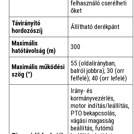
felhasználó cserélheti
őket
Távirányító
Állítható derékpánt
hordozószíj
Maximális
300
hatótávolság (m)
55 (oldalirányban,
Maximális működési
balról jobbra); 30 (orr
szög (°)
felfelé); 40 (orr lefelé)
Irány- és
kormányvezérlés,
motor indítás/leállítás,
PTO bekapcsolás,
vágási magasság
beállítás, futómű