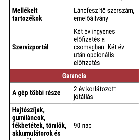
Mellékelt
Láncfeszítő szerszám,
tartozékok
emelőállvány
Két év ingyenes
előfizetés a
Szervizportál
csomagban. Két év
után opcionális
előfizetés
Garancia
2 év korlátozott
A gép többi része
jótállás
Hajtószíjak,
gumiláncok,
fékbetétek, tömlők,
90 nap
akkumulátorok és