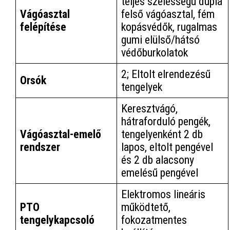
teljes szélességű dupla
Vágóasztal
felső vágóasztal, fém
felépítése
kopásvédők, rugalmas
gumi elülső/hátsó
védőburkolatok
2; Eltolt elrendezésű
Orsók
tengelyek
Keresztvágó,
hátraforduló pengék,
Vágóasztal-emelő
tengelyenként 2 db
rendszer
lapos, eltolt pengével
és 2 db alacsony
emelésű pengével
Elektromos lineáris
PTO
működtető,
tengelykapcsoló
fokozatmentes