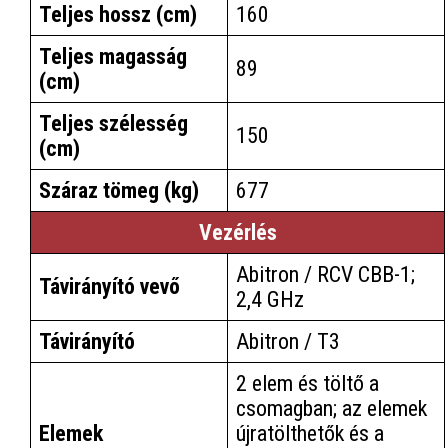
Teljes hossz (cm)
160
Teljes magasság
89
(cm)
Teljes szélesség
150
(cm)
Száraz tömeg (kg)
677
Vezérlés
Abitron / RCV CBB-1;
Távirányító vevő
2,4 GHz
Távirányító
Abitron / T3
2 elem és töltő a
csomagban; az elemek
Elemek
újratölthetők és a