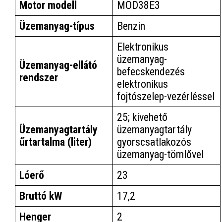
Motor modell
MOD38E3
Üzemanyag-típus
Benzin
Elektronikus
üzemanyag-
Üzemanyag-ellátó
befecskendezés
rendszer
elektronikus
fojtószelep-vezérléssel
25; kivehető
Üzemanyagtartály
üzemanyagtartály
űrtartalma (liter)
gyorscsatlakozós
üzemanyag-tömlővel
Lóerő
23
Bruttó kW
17,2
Henger
2