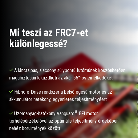
Mi teszi az FRC7-et
különlegessé?
A lánctalpas, alacsony súlypontú futóműnek köszönhetően
magabiztosan leküzdheti az akár 55°-os emelkedőket
Hibrid e-Drive rendszer a belső égésű motor és az
akkumulátor hatékony, egyenletes teljesítményéért
®
Üzemanyag-hatékony Vanguard
EFI motor
terhelésérzékelővel az optimális teljesítmény érdekében
nehéz körülmények között