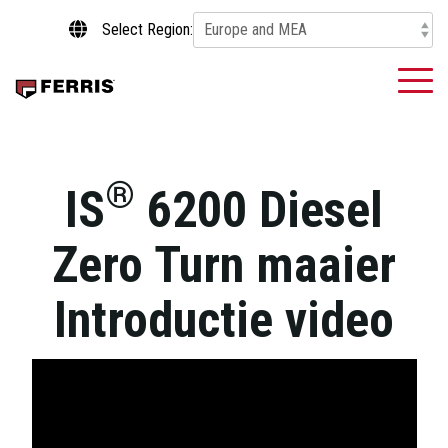
Skip
Select Region:
to
the
main
To
content.
Me
®
IS
6200
Diesel
Zero Turn maaier
Introductie video