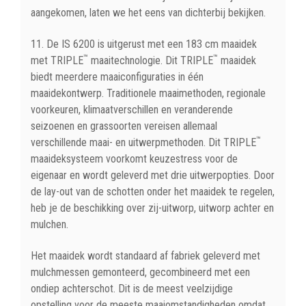
aangekomen, laten we het eens van dichterbij bekijken.
11. De IS 6200 is uitgerust met een 183 cm maaidek
™
™
met TRIPLE
maaitechnologie. Dit TRIPLE
maaidek
biedt meerdere maaiconfiguraties in één
maaidekontwerp. Traditionele maaimethoden, regionale
voorkeuren, klimaatverschillen en veranderende
seizoenen en grassoorten vereisen allemaal
™
verschillende maai- en uitwerpmethoden. Dit TRIPLE
maaideksysteem voorkomt keuzestress voor de
eigenaar en wordt geleverd met drie uitwerpopties. Door
de lay-out van de schotten onder het maaidek te regelen,
heb je de beschikking over zij-uitworp, uitworp achter en
mulchen.
Het maaidek wordt standaard af fabriek geleverd met
mulchmessen gemonteerd, gecombineerd met een
ondiep achterschot. Dit is de meest veelzijdige
opstelling voor de meeste maaiomstandigheden omdat