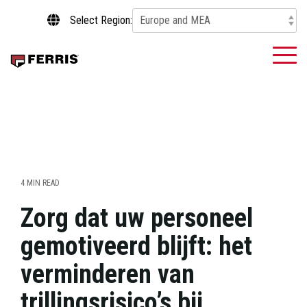
Skip
Select Region:
to
the
main
To
content.
Me
4 MIN READ
Zorg dat uw personeel
gemotiveerd blijft: het
verminderen van
trillingsrisico’s bij