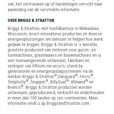
van, het vertrouwen op of handelingen verricht naar
aanleiding van de verstrekte informatie.
OVER BRIGGS & STRATTON
Briggs & Stratton, met hoofdkantoor in Milwaukee,
Wisconsin, levert innovatieve producten en diverse
energieoplossingen om mensen te helpen hun werk
gedaan te krijgen. Briggs & Stratton is 's werelds
grootste producent van motoren voor gazon- en
tuinmachines, grasmaaiers en bouwmachines en is
een toonaangevende ontwerper, fabrikant en
verkoper van lithium-ion accu's, stand-by
generatoren en energieopslagsystemen via de
®
®
®
merken
Briggs & Stratton
,
Vanguard
, Ferris
,
®
®
®
®
Simplicity
, Snapper
, Billy
Goat
, Allmand
en
®
Branco
. Briggs & Stratton producten worden
ontworpen, geproduceerd, verkocht en onderhouden
in meer dan 100 landen op zes continenten. Meer
informatie vindt u op BriggsandStratton.com.