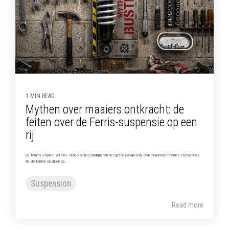
1 MIN READ
Mythen over maaiers ontkracht: de
feiten over de Ferris-suspensie op een
rij
De forums staan er vol mee. Risico op beschadiging van het gazon (scalperen), onderhoudsnachtmerries en machines
die alle kanten op glijden op...
Suspension
Read more