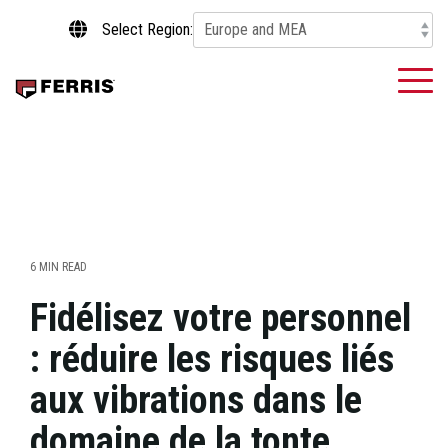
Skip
Select Region:
to
the
main
To
content.
Me
6 MIN READ
Fidélisez votre personnel
: réduire les risques liés
aux vibrations dans le
domaine de la tonte