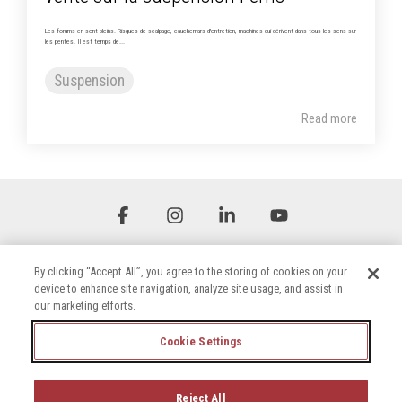
Les forums en sont pleins. Risques de scalpage, cauchemars d'entretien, machines qui dérivent dans tous les sens sur
les pentes. Il est temps de...
Suspension
Read more
Facebook
Instagram
Linkedin
YouTube
By clicking “Accept All”, you agree to the storing of cookies on your
device to enhance site navigation, analyze site usage, and assist in
our marketing efforts.
Cookie Settings
Conditions générales
Politique de confidentialité
Déclaration d'accessibilité
Politique en matière de cookies
Reject All