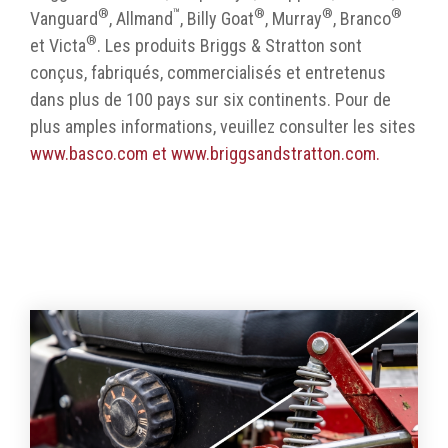
®
™
®
®
®
Vanguard
, Allmand
, Billy Goat
, Murray
, Branco
®
et Victa
. Les produits Briggs & Stratton sont
conçus, fabriqués, commercialisés et entretenus
dans plus de 100 pays sur six continents. Pour de
plus amples informations, veuillez consulter les sites
www.basco.com et
www.briggsandstratton.com.