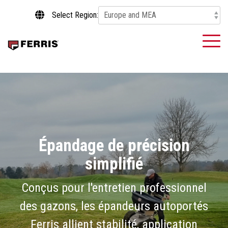
Skip
Select Region:
to
the
main
To
content.
Me
Épandage de précision
simplifié
Conçus pour l'entretien professionnel
des gazons, les épandeurs autoportés
Ferris allient stabilité, application