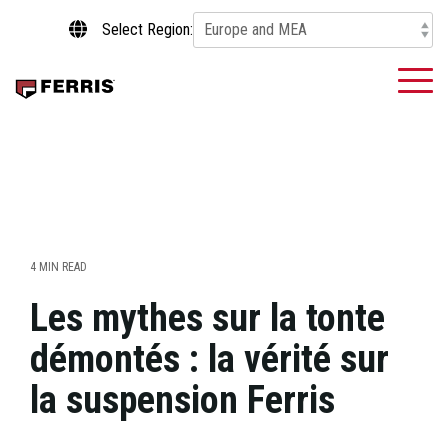
Skip
Select Region:
to
the
main
To
content.
Me
4 MIN READ
Les mythes sur la tonte
démontés : la vérité sur
la suspension Ferris