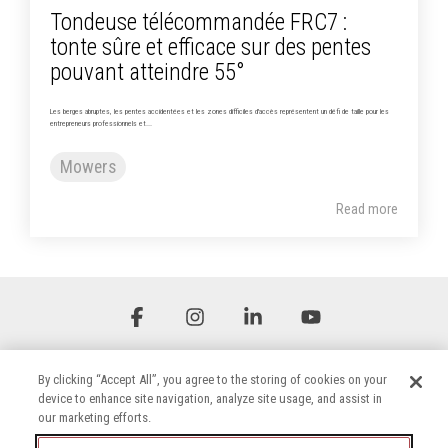
Tondeuse télécommandée FRC7 :
tonte sûre et efficace sur des pentes
pouvant atteindre 55°
Les berges abruptes, les pentes accidentées et les zones difficiles d'accès représentent un défi de taille pour les
entrepreneurs professionnels et...
Mowers
Read more
Facebook
Instagram
Linkedin
YouTube
By clicking “Accept All”, you agree to the storing of cookies on your
device to enhance site navigation, analyze site usage, and assist in
our marketing efforts.