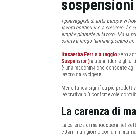
sospensioni 
I paesaggisti di tutta Europa si tro
lavoro continuano a crescere. Le sq
lunghe giornate di lavoro. Ma la prod
salute a lungo termine giocano un r
I
tosaerba Ferris a raggio
zero son
Suspension)
aiuta a ridurre gli urt
è una macchina che consente agli o
lavoro da svolgere.
Meno fatica significa più produttiv
lavorativa più confortevole contri
La carenza di m
La carenza di manodopera nel sett
ettari in un giorno con un minor num