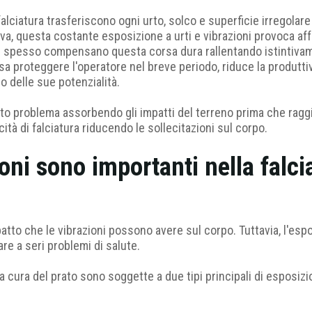
 falciatura trasferiscono ogni urto, solco e superficie irregolar
tiva, questa costante esposizione a urti e vibrazioni provoca af
ri spesso compensano questa corsa dura rallentando istintivam
 proteggere l'operatore nel breve periodo, riduce la produtti
o delle sue potenzialità.
esto problema assorbendo gli impatti del terreno prima che rag
cità di falciatura riducendo le sollecitazioni sul corpo.
oni sono importanti nella falci
patto che le vibrazioni possono avere sul corpo. Tuttavia, l'esp
re a seri problemi di salute.
a cura del prato sono soggette a due tipi principali di esposizio