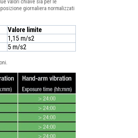
ue valori chiave sia per le
sposizione giornaliera normalizzati
Valore limite
1,15 m/s2
5 m/s2
oni.