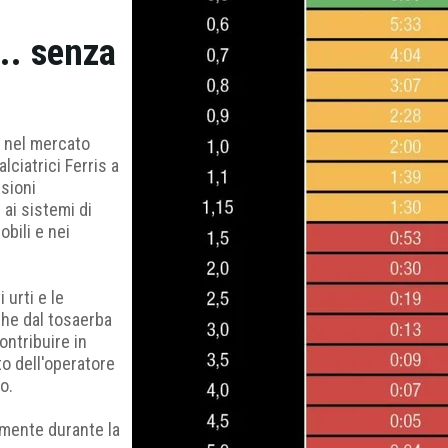
... senza
a nel mercato
lciatrici Ferris a
sioni
 ai sistemi di
bili e nei
 urti e le
che dal tosaerba
ontribuire in
to dell'operatore
o.
vamente durante la