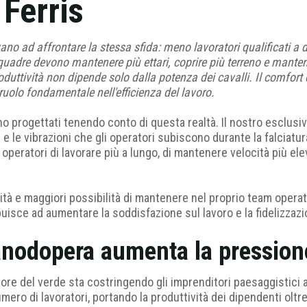
Ferris
vano ad affrontare la stessa sfida: meno lavoratori qualificati a 
uadre devono mantenere più ettari, coprire più terreno e mantene
uttività non dipende solo dalla potenza dei cavalli. Il comfort dell
uolo fondamentale nell'efficienza del lavoro.
o progettati tenendo conto di questa realtà. Il nostro esclusi
i e le vibrazioni che gli operatori subiscono durante la falciatura
peratori di lavorare più a lungo, di mantenere velocità più ele
ità e maggiori possibilità di mantenere nel proprio team operato
buisce ad aumentare la soddisfazione sul lavoro e la fidelizzaz
anodopera aumenta la pressione
ore del verde sta costringendo gli imprenditori paesaggistici 
ero di lavoratori, portando la produttività dei dipendenti oltre i