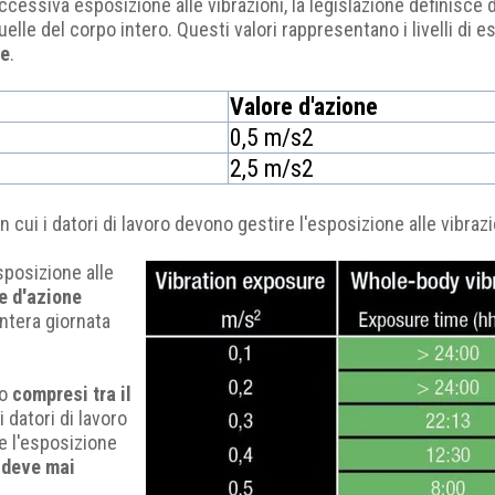
ccessiva esposizione alle vibrazioni, la legislazione definisce d
lle del corpo intero. Questi valori rappresentano i livelli di e
re
.
Valore d'azione
0,5 m/s2
2,5 m/s2
n cui i datori di lavoro devono gestire l'esposizione alle vibrazi
sposizione alle
re d'azione
ntera giornata
no
compresi tra il
 i datori di lavoro
e l'esposizione
n deve mai