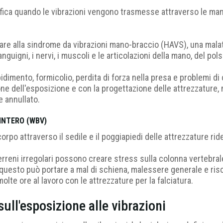
fica quando le vibrazioni vengono trasmesse attraverso le mani 
are alla
sindrome da vibrazioni mano-braccio (HAVS),
una malat
guigni, i nervi, i muscoli e le articolazioni della mano, del pol
idimento, formicolio, perdita di forza nella presa e problemi d
e dell'esposizione e con la progettazione delle attrezzature, m
 annullato.
INTERO (WBV)
corpo attraverso il sedile e il poggiapiedi delle attrezzature rid
a terreni irregolari possono creare stress sulla colonna vertebr
questo può portare a mal di schiena, malessere generale e risc
olte ore al lavoro con le attrezzature per la falciatura.
ull'esposizione alle vibrazioni