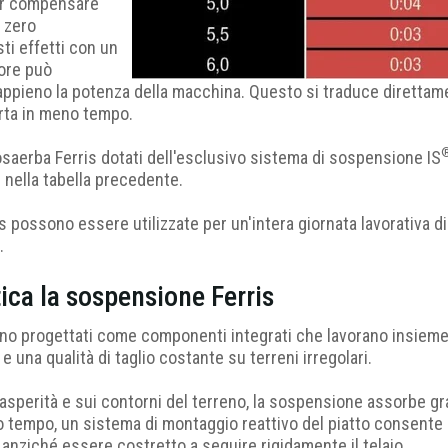
per compensare
o zero
ti effetti con un
tore può
 appieno la potenza della macchina. Questo si traduce direttam
rta in meno tempo.
saerba Ferris dotati dell'esclusivo sistema di sospensione IS
i nella tabella precedente.
is possono essere utilizzate per un'intera giornata lavorativa di
.
ica la sospensione Ferris
no progettati come componenti integrati che lavorano insieme a
 e una qualità di taglio costante su terreni irregolari.
asperità e sui contorni del terreno, la sospensione assorbe gr
 tempo, un sistema di montaggio reattivo del piatto consente a
anziché essere costretto a seguire rigidamente il telaio.