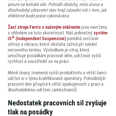
pouze na koňské síle. Pohodlí obsluhy, míra únavy a
dlouhodobý zdravotní stav hrají zásadní roli v tom, jak
efektivně bude práce vykonávána.
Žací stroje Ferris s nulovým otáčením
jsou navrženy
s ohledem na tuto skutečnost. Náš jedinečný
systém
®
IS
(Independent Suspension)
pomáhá snižovat
otřesy a vibrace, které obsluha zažívá při sekání
nerovného terénu. Výsledkem je stroj, který
umožňuje posádkám pracovat déle, udržovat vyšší
rychlost a soustředit se na práci.
Méně únavy znamená vyšší produktivitu a větší šanci
udržet si v týmu kvalifikované operátory. Pohodlnější
pracovní den přispívá k větší spokojenosti s prací a
dlouhodobému udržení zaměstnanců.
Nedostatek pracovních sil zvyšuje
tlak na posádky