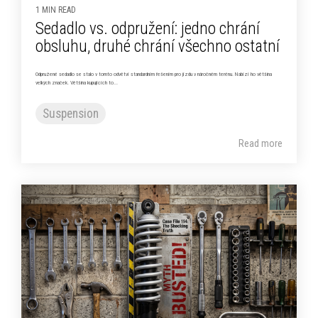
1 MIN READ
Sedadlo vs. odpružení: jedno chrání
obsluhu, druhé chrání všechno ostatní
Odpružené sedadlo se stalo v tomto odvětví standardním řešením pro jízdu v náročném terénu. Nabízí ho většina
velkých značek. Většina kupujících to...
Suspension
Read more