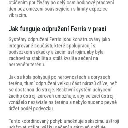
otáčením používány po celý osmihodinový pracovní
den bez omezení souvisejících s limity expozice
vibracím.
Jak funguje odpružení Ferris v praxi
Systémy odpružení Ferris jsou konstruovány jako
integrované součásti, které spolupracují s
podvozkem sekačky a žacím ústrojím, aby byla
zachována stabilita a stálá kvalita sečení na
nerovném terénu.
Jak se kola pohybují po nerovnostech a obrysech
terénu, tlumí odpružení velkou část nárazů dříve, než
se dostanou do stroje. Reaktivní systém uchycení
žacího ústrojí zároveň umožňuje, aby se žací ústrojí
vznášelo nezávisle na terénu a nebylo nuceno pevně
držet podél podvozku.
Tento koordinovaný pohyb umožňuje sekacímu ústrojí
udržovat stálou výšku sečení a zároveň snižuje