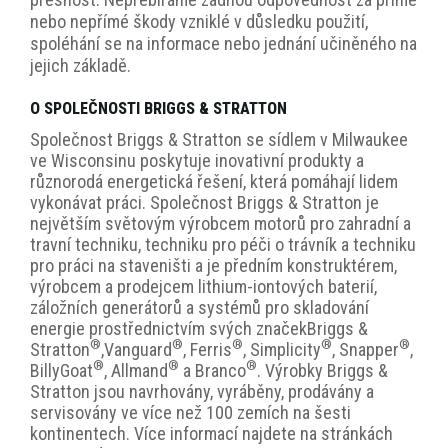
nebo nepřímé škody vzniklé v důsledku použití,
spoléhání se na informace nebo jednání učiněného na
jejich základě.
O SPOLEČNOSTI BRIGGS & STRATTON
Společnost Briggs & Stratton se sídlem v Milwaukee
ve Wisconsinu poskytuje inovativní produkty a
různorodá energetická řešení, která pomáhají lidem
vykonávat práci. Společnost Briggs & Stratton je
největším světovým výrobcem motorů pro zahradní a
travní techniku, techniku pro péči o trávník a techniku
pro práci na staveništi a je předním konstruktérem,
výrobcem a prodejcem lithium-iontových baterií,
záložních generátorů a systémů pro skladování
energie prostřednictvím svých
značek
Briggs &
®
®
®
®
®
Stratton
,
Vanguard
, Ferris
, Simplicity
, Snapper
,
®
®
®
Billy
Goat
, Allmand
a Branco
. Výrobky Briggs &
Stratton jsou navrhovány, vyráběny, prodávány a
servisovány ve více než 100 zemích na šesti
kontinentech. Více informací najdete na stránkách