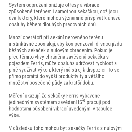
Systém odpružení snižuje otřesy a vibrace
způsobené terénem i samotnou sekačkou, což jsou
dva faktory, které mohou významně přispívat k únavě
obsluhy během dlouhých pracovních dnů.
Mnozí operátoři při sekání nerovného terénu
instinktivně zpomalují, aby kompenzovali drsnou jízdu
běžných sekaček s nulovým obracením. Pokud je
před těmito vlivy chráněna zavěšená sekačka s
pojezdem Ferris, může obsluha udržovat rychlost a
plně využívat výkon, který má stroj k dispozici. To se
přímo promítá do vyšší produktivity a většího
množství posečené půdy za kratší dobu.
Měření ukazují, že sekačky Ferris vybavené
®
jedinečným systémem zavěšení IS
pracují pod
hodnotami působení vibrací uvedenými v tabulce
výše.
V důsledku toho mohou být sekačky Ferris s nulovým