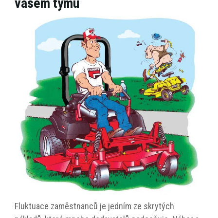
vašem týmu
Fluktuace zaměstnanců je jedním ze skrytých