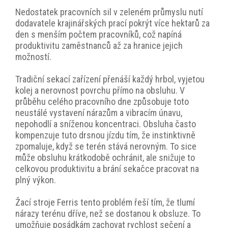
Nedostatek pracovních sil v zeleném průmyslu nutí
dodavatele krajinářských prací pokrýt více hektarů za
den s menším počtem pracovníků, což napíná
produktivitu zaměstnanců až za hranice jejich
možností.
Tradiční sekací zařízení přenáší každý hrbol, vyjetou
kolej a nerovnost povrchu přímo na obsluhu. V
průběhu celého pracovního dne způsobuje toto
neustálé vystavení nárazům a vibracím únavu,
nepohodlí a sníženou koncentraci. Obsluha často
kompenzuje tuto drsnou jízdu tím, že instinktivně
zpomaluje, když se terén stává nerovným. To sice
může obsluhu krátkodobě ochránit, ale snižuje to
celkovou produktivitu a brání sekačce pracovat na
plný výkon.
Žací stroje Ferris tento problém řeší tím, že tlumí
nárazy terénu dříve, než se dostanou k obsluze. To
umožňuje posádkám zachovat rychlost sečení a