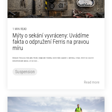
1 MIN READ
Mýty o sekání vyvráceny: Uvádíme
fakta o odpružení Ferris na pravou
míru
Diskusní fóra jsou toho plná. Riziko skalpování trávníku, noční můry spojené s údržbou, stroje, které na svazích
nekontrolovaně plavou. Je na čase...
Suspension
Read more