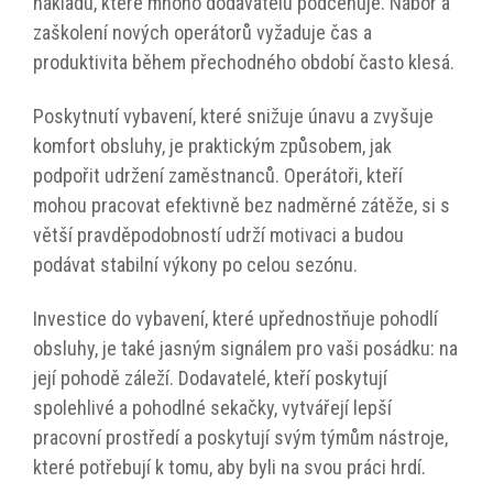
nákladů, které mnoho dodavatelů podceňuje. Nábor a
zaškolení nových operátorů vyžaduje čas a
produktivita během přechodného období často klesá.
Poskytnutí vybavení, které snižuje únavu a zvyšuje
komfort obsluhy, je praktickým způsobem, jak
podpořit udržení zaměstnanců. Operátoři, kteří
mohou pracovat efektivně bez nadměrné zátěže, si s
větší pravděpodobností udrží motivaci a budou
podávat stabilní výkony po celou sezónu.
Investice do vybavení, které upřednostňuje pohodlí
obsluhy, je také jasným signálem pro vaši posádku: na
její pohodě záleží. Dodavatelé, kteří poskytují
spolehlivé a pohodlné sekačky, vytvářejí lepší
pracovní prostředí a poskytují svým týmům nástroje,
které potřebují k tomu, aby byli na svou práci hrdí.