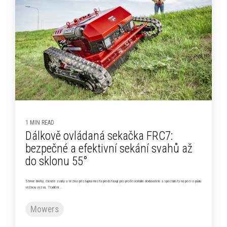
1 MIN READ
Dálkově ovládaná sekačka FRC7:
bezpečné a efektivní sekání svahů až
do sklonu 55°
Strmé břehy, členité svahy a těžko přístupná místa představují pro profesionální dodavatele a specialisty na péči o půdu
vážnou výzvu. Tradiční...
Mowers