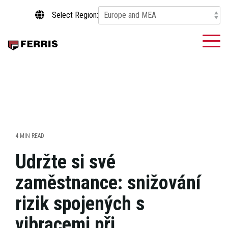
Skip
Select Region:
to
the
main
To
content.
Me
4 MIN READ
Udržte si své
zaměstnance: snižování
rizik spojených s
vibracemi při