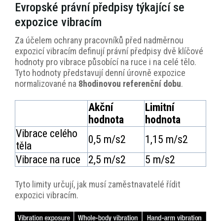
Evropské právní předpisy týkající se
expozice vibracím
Za účelem ochrany pracovníků před nadměrnou
expozicí vibracím definují právní předpisy dvě klíčové
hodnoty pro vibrace působící na ruce i na celé tělo.
Tyto hodnoty představují denní úrovně expozice
normalizované na
8hodinovou referenční dobu
.
Akční
Limitní
hodnota
hodnota
Vibrace celého
0,5 m/s2
1,15 m/s2
těla
Vibrace na ruce
2,5 m/s2
5 m/s2
Tyto limity určují, jak musí zaměstnavatelé řídit
expozici vibracím.