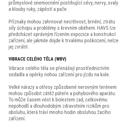
průmyslové onemocnění postihující cévy, nervy, svaly
a klouby ruky, zápěstí a paže.
Příznaky mohou zahrnovat necitlivost, brnění, ztrátu
síly úchopu a problémy s krevním oběhem. HAVS lze
předcházet správným řízením expozice a konstrukcí
zařízení, ale jakmile dojde k trvalému poškození, nelze
jej zvrátit.
VIBRACE CELÉHO TĚLA (WBV)
Vibrace celého těla se přenášejí prostřednictvím
sedadla a opěrky nohou zařízení pro jízdu na kole.
Velké nárazy a otřesy způsobené nerovným terénem
mohou způsobit zátěž páteře a pohybového aparátu.
To může časem vést k bolestem zad, celkovému
nepohodlí a dlouhodobým zdravotním rizikům pro
obsluhu, která tráví mnoho hodin obsluhou žacího
zařízení.