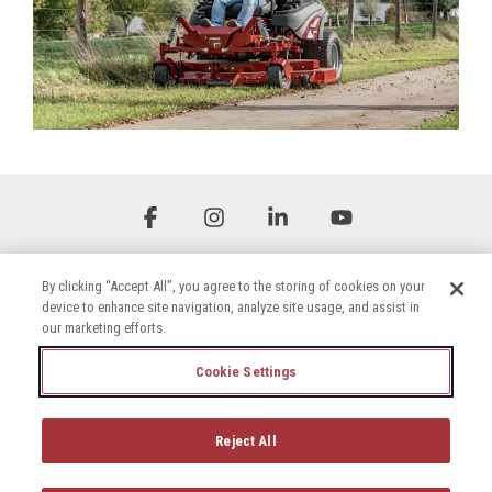
Facebook
Instagram
Linkedin
YouTube
By clicking “Accept All”, you agree to the storing of cookies on your
device to enhance site navigation, analyze site usage, and assist in
our marketing efforts.
Cookie Settings
Podmínky
Zásady ochrany osobních údajů
Prohlášení o přístupnosti
Zásady používání souborů cookie
Reject All
© 2026 Briggs & Stratton, LLC. All rights reserved.