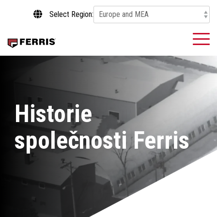
Skip
Select Region:
to
the
main
To
content.
Me
Historie
společnosti Ferris