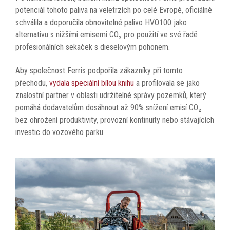
potenciál tohoto paliva na veletrzích po celé Evropě, oficiálně
schválila a doporučila obnovitelné palivo HVO100 jako
alternativu s nižšími emisemi CO₂ pro použití ve své řadě
profesionálních sekaček s dieselovým pohonem.
Aby společnost Ferris podpořila zákazníky při tomto
přechodu,
vydala speciální bílou knihu
a profilovala se jako
znalostní partner v oblasti udržitelné správy pozemků, který
pomáhá dodavatelům dosáhnout až 90% snížení emisí CO₂
bez ohrožení produktivity, provozní kontinuity nebo stávajících
investic do vozového parku.