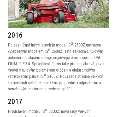
2016
®
Po šesti úspěšných letech je model IS
2500Z nahrazen
®
vylepšeným modelem IS
2600Z. Tato sekačka s nulovým
poloměrem otáčení splňuje nejnovější emisní normu EPA
FINAL TIER 4. Společnost Ferris také představila svůj první
model s nulovým poloměrem otáčení a elektronickým
®
vstřikováním paliva: IS
2100Z. Nová řada středně velkých
komerčních sekaček s nezávislým předním odpružením a
benzínovým motorem s technologií EFI.
2017
®
Představení modelu IS
3200Z, nové řady velkých