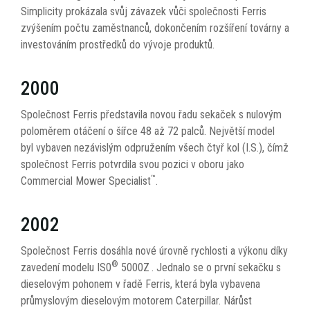
Simplicity prokázala svůj závazek vůči společnosti Ferris
zvýšením počtu zaměstnanců, dokončením rozšíření továrny a
investováním prostředků do vývoje produktů.
2000
Společnost Ferris představila novou řadu sekaček s nulovým
poloměrem otáčení o šířce 48 až 72 palců. Největší model
byl vybaven nezávislým odpružením všech čtyř kol (I.S.), čímž
společnost Ferris potvrdila svou pozici v oboru jako
™
Commercial Mower Specialist
.
2002
Společnost Ferris dosáhla nové úrovně rychlosti a výkonu díky
®
zavedení modelu IS0
5000Z
. Jednalo se o první sekačku s
dieselovým pohonem v řadě Ferris, která byla vybavena
průmyslovým dieselovým motorem Caterpillar. Nárůst