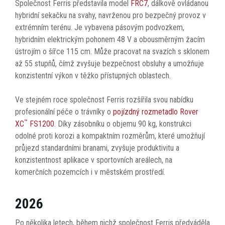
Společnost Ferris představila model
FRC7
, dálkově ovládanou
hybridní sekačku na svahy, navrženou pro bezpečný provoz v
extrémním terénu. Je vybavena pásovým podvozkem,
hybridním elektrickým pohonem 48 V a obousměrným žacím
ústrojím o šířce 115 cm. Může pracovat na svazích s sklonem
až 55 stupňů, čímž zvyšuje bezpečnost obsluhy a umožňuje
konzistentní výkon v těžko přístupných oblastech.
Ve stejném roce společnost Ferris rozšířila svou nabídku
profesionální péče o trávníky o
pojízdný rozmetadlo Rover
™
XC
FS1200
. Díky zásobníku o objemu 90 kg, konstrukci
odolné proti korozi a kompaktním rozměrům, které umožňují
průjezd standardními branami, zvyšuje produktivitu a
konzistentnost aplikace v sportovních areálech, na
komerčních pozemcích i v městském prostředí.
2026
Po několika letech, během nichž společnost Ferris předváděla