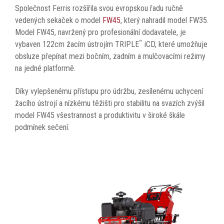
Společnost Ferris rozšířila svou evropskou řadu ručně
vedených sekaček o model
FW45
, který nahradil model FW35.
Model FW45, navržený pro profesionální dodavatele, je
™
vybaven 122cm žacím ústrojím TRIPLE
iCD, které umožňuje
obsluze přepínat mezi bočním, zadním a mulčovacími režimy
na jedné platformě.
Díky vylepšenému přístupu pro údržbu, zesílenému uchycení
žacího ústrojí a nízkému těžišti pro stabilitu na svazích zvýšil
model FW45 všestrannost a produktivitu v široké škále
podmínek sečení.