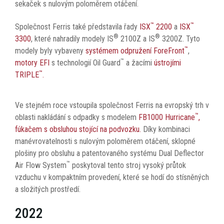
sekaček s nulovým poloměrem otáčení.
™
™
Společnost Ferris také představila řady
ISX
2200
a
ISX
®
®
3300
, které nahradily modely IS
2100Z a IS
3200Z. Tyto
™
modely byly vybaveny
systémem odpružení ForeFront
,
™
motory EFI
s technologií Oil Guard
a žacími
ústrojími
™
TRIPLE
.
Ve stejném roce vstoupila společnost Ferris na evropský trh v
™
oblasti nakládání s odpadky s modelem
FB1000 Hurricane
,
fúkačem s obsluhou stojící na podvozku
.
Díky kombinaci
manévrovatelnosti s nulovým poloměrem otáčení, sklopné
plošiny pro obsluhu a patentovaného systému Dual Deflector
™
Air Flow System
poskytoval tento stroj vysoký průtok
vzduchu v kompaktním provedení, které se hodí do stísněných
a složitých prostředí.
2022