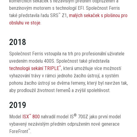
komerčních sekaček s nezávislým předním odpružením a
benzínovým motorem s technologií EFI. Společnost Ferris
™
také představila řadu SRS
Z1,
malých sekaček s plošinou pro
obsluhu ve stoje.
2018
Společnost Ferris vstoupila na trh pro profesionální uživatele
uvedením modelu 400S. Společnost také představila
™
technologii sekání TRIPLE
, která umožňuje více možností
vyhazování trávy v rámci jednoho žacího ústrojí, a systém
pohonu žacího ústrojí se dvěma řemeny, který byl navržen tak,
aby prodloužil životnost řemenů a zvýšil spolehlivost.
2019
™
®
Model
ISX
800
nahradil model IS
700Z jako první model
vybavený nezávislým předním odpružením nové generace
™
ForeFront
.