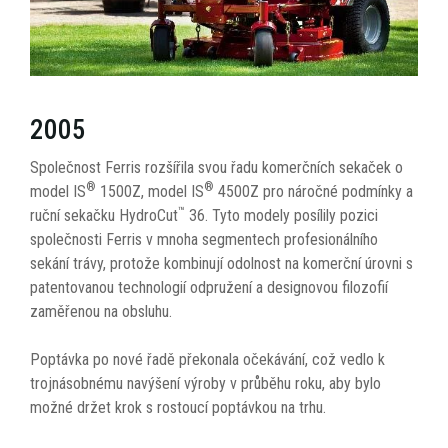
2005
Společnost Ferris rozšířila svou řadu komerčních sekaček o
®
®
model IS
1500Z, model IS
4500Z pro náročné podmínky a
™
ruční sekačku HydroCut
36. Tyto modely posílily pozici
společnosti Ferris v mnoha segmentech profesionálního
sekání trávy, protože kombinují odolnost na komerční úrovni s
patentovanou technologií odpružení a designovou filozofií
zaměřenou na obsluhu.
Poptávka po nové řadě překonala očekávání, což vedlo k
trojnásobnému navýšení výroby v průběhu roku, aby bylo
možné držet krok s rostoucí poptávkou na trhu.