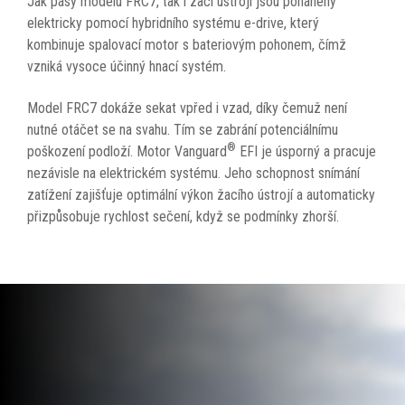
Jak pásy modelu FRC7, tak i žací ústrojí jsou poháněny
elektricky pomocí hybridního systému e-drive, který
kombinuje spalovací motor s bateriovým pohonem, čímž
vzniká vysoce účinný hnací systém.
Model FRC7 dokáže sekat vpřed i vzad, díky čemuž není
nutné otáčet se na svahu. Tím se zabrání potenciálnímu
®
poškození podloží. Motor Vanguard
EFI je úsporný a pracuje
nezávisle na elektrickém systému. Jeho schopnost snímání
zatížení zajišťuje optimální výkon žacího ústrojí a automaticky
přizpůsobuje rychlost sečení, když se podmínky zhorší.