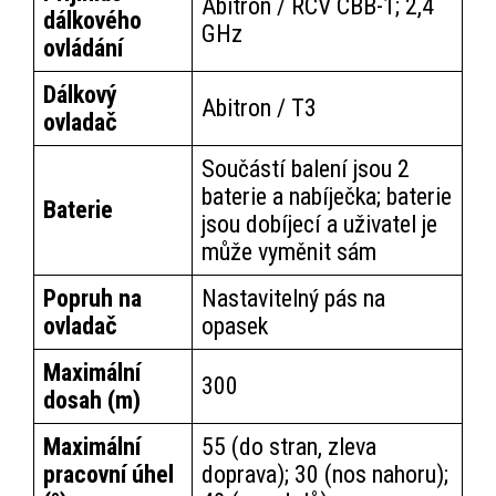
Abitron / RCV CBB-1; 2,4
dálkového
GHz
ovládání
Dálkový
Abitron / T3
ovladač
Součástí balení jsou 2
baterie a nabíječka; baterie
Baterie
jsou dobíjecí a uživatel je
může vyměnit sám
Popruh na
Nastavitelný pás na
ovladač
opasek
Maximální
300
dosah (m)
Maximální
55 (do stran, zleva
pracovní úhel
doprava); 30 (nos nahoru);