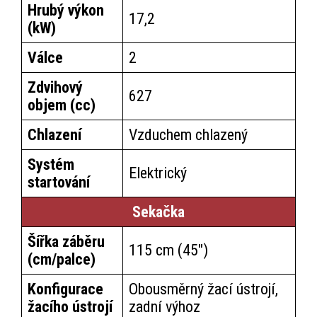
Hrubý výkon
17,2
(kW)
Válce
2
Zdvihový
627
objem (cc)
Chlazení
Vzduchem chlazený
Systém
Elektrický
startování
Sekačka
Šířka záběru
115 cm (45")
(cm/palce)
Konfigurace
Obousměrný žací ústrojí,
žacího ústrojí
zadní výhoz