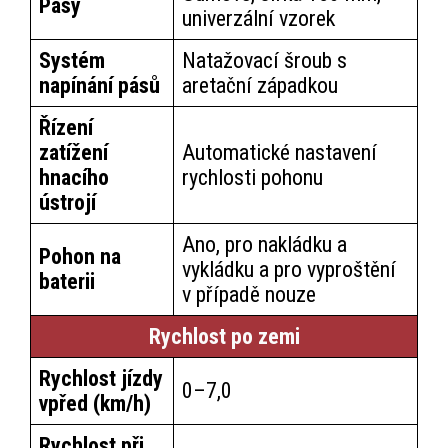
Pásy
univerzální vzorek
Systém
Natažovací šroub s
napínání pásů
aretační západkou
Řízení
zatížení
Automatické nastavení
hnacího
rychlosti pohonu
ústrojí
Ano, pro nakládku a
Pohon na
vykládku a pro vyproštění
baterii
v případě nouze
Rychlost po zemi
Rychlost jízdy
0–7,0
vpřed (km/h)
Rychlost při