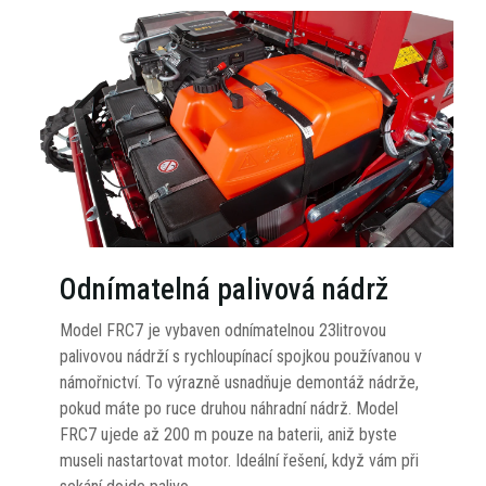
Odnímatelná palivová nádrž
Model FRC7 je vybaven odnímatelnou 23litrovou
palivovou nádrží s rychloupínací spojkou používanou v
námořnictví. To výrazně usnadňuje demontáž nádrže,
pokud máte po ruce druhou náhradní nádrž. Model
FRC7 ujede až 200 m pouze na baterii, aniž byste
museli nastartovat motor. Ideální řešení, když vám při