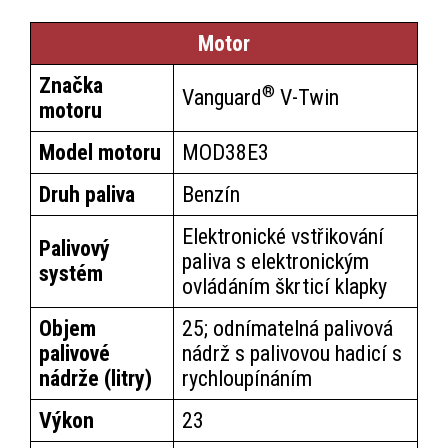
Motor
Značka
®
Vanguard
V-Twin
motoru
Model motoru
MOD38E3
Druh paliva
Benzín
Elektronické vstřikování
Palivový
paliva s elektronickým
systém
ovládáním škrticí klapky
Objem
25; odnímatelná palivová
palivové
nádrž s palivovou hadicí s
nádrže (litry)
rychloupínáním
Výkon
23