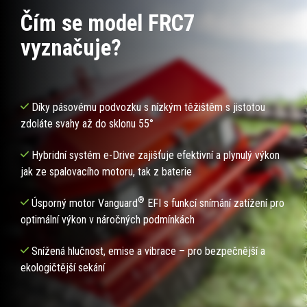
Čím se model FRC7
vyznačuje?
Díky pásovému podvozku s nízkým těžištěm s jistotou
zdoláte svahy až do sklonu 55°
Hybridní systém e-Drive zajišťuje efektivní a plynulý výkon
jak ze spalovacího motoru, tak z baterie
®
Úsporný motor Vanguard
EFI s funkcí snímání zatížení pro
optimální výkon v náročných podmínkách
Snížená hlučnost, emise a vibrace – pro bezpečnější a
ekologičtější sekání