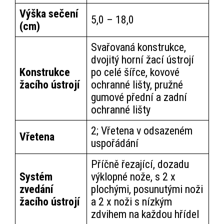
Výška sečení
5,0 – 18,0
(cm)
Svařovaná konstrukce,
dvojitý horní žací ústrojí
Konstrukce
po celé šířce, kovové
žacího ústrojí
ochranné lišty, pružné
gumové přední a zadní
ochranné lišty
2; Vřetena v odsazeném
Vřetena
uspořádání
Příčně řezající, dozadu
Systém
výklopné nože, s 2 x
zvedání
plochými, posunutými noži
žacího ústrojí
a 2 x noži s nízkým
zdvihem na každou hřídel