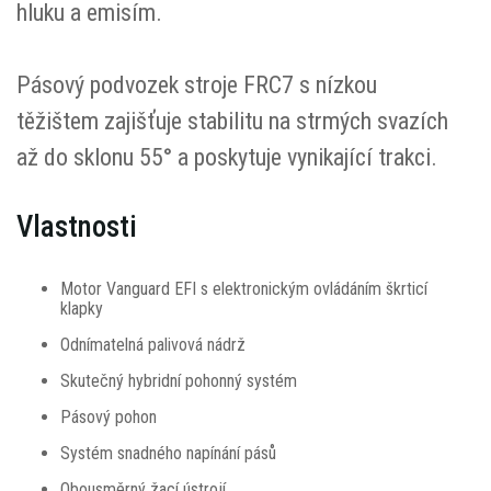
hluku a emisím.
Pásový podvozek stroje FRC7 s nízkou
těžištem zajišťuje stabilitu na strmých svazích
až do sklonu 55° a poskytuje vynikající trakci.
Vlastnosti
Motor Vanguard EFI s elektronickým ovládáním škrticí
klapky
Odnímatelná palivová nádrž
Skutečný hybridní pohonný systém
Pásový pohon
Systém snadného napínání pásů
Obousměrný žací ústrojí