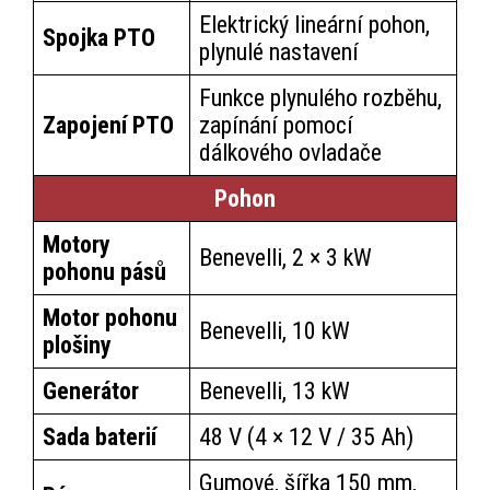
Elektrický lineární pohon,
Spojka PTO
plynulé nastavení
Funkce plynulého rozběhu,
Zapojení PTO
zapínání pomocí
dálkového ovladače
Pohon
Motory
Benevelli, 2 × 3 kW
pohonu pásů
Motor pohonu
Benevelli, 10 kW
plošiny
Generátor
Benevelli, 13 kW
Sada baterií
48 V (4 × 12 V / 35 Ah)
Gumové, šířka 150 mm,