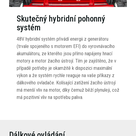
Skutečný hybridní pohonný
systém
48V hybridní systém přivádí energii z generátoru
(trvale spojeného s motorem EFI) do vyrovnávacího
akumulátoru, ze kterého jsou přímo napájeny hnací
motory a motor žacího ústrojí. Tím je zajištěno, že v
případě potřeby je okamžitě k dispozici maximální
výkon a že systém rychle reaguje na vaše příkazy z
dálkového ovladače. Kolísající zatížení žacího ústrojí
má menší vliv na motor, díky čemuž běží plynuleji, což
má pozitivní vliv na spotřebu paliva.
Dálkové ovládání