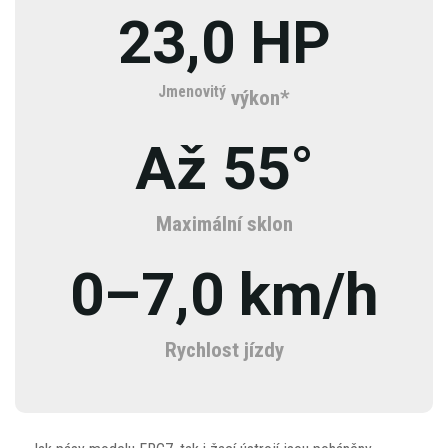
23,0 HP
Jmenovitý
výkon*
Až 55°
Maximální sklon
0–7,0 km/h
Rychlost jízdy