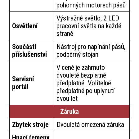
pohonných motorech pásů
Výstražné světlo, 2 LED
Osvětlení
pracovní světla na každé
straně
Součástí
Nástroj pro napínání pásů,
příslušenství
podpěrný stojan
V ceně je zahrnuto
dvouleté bezplatné
Servisní
předplatné. Volitelné
portál
předplatné po uplynutí
dvou let
Záruka
Zbytek stroje
Dvouletá omezená záruka
Hnací řemeny,