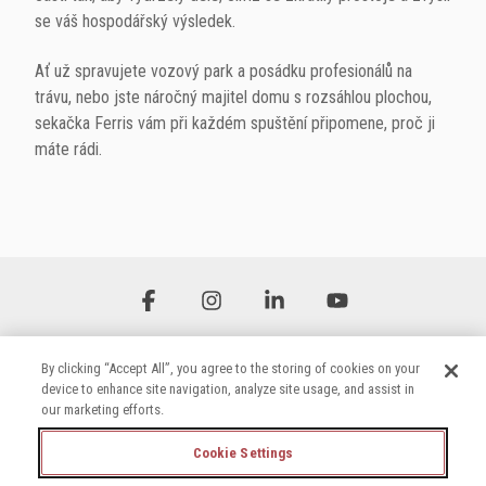
se váš hospodářský výsledek.
Ať už spravujete vozový park a posádku profesionálů na
trávu, nebo jste náročný majitel domu s rozsáhlou plochou,
sekačka
Ferris vám při každém spuštění připomene, proč ji
máte rádi.
Facebook
Instagram
Linkedin
YouTube
By clicking “Accept All”, you agree to the storing of cookies on your
device to enhance site navigation, analyze site usage, and assist in
our marketing efforts.
Cookie Settings