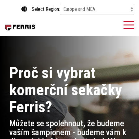
Skip
Select Region:
to
the
main
To
content.
Me
Proč si vybrat
komerční sekačky
Ferris?
Můžete se spolehnout, že budeme
vaším šampionem - budeme vám k