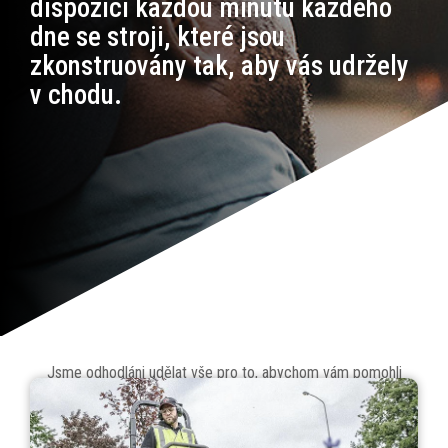
dispozici každou minutu každého
dne se stroji, které jsou
zkonstruovány tak, aby vás udržely
v chodu.
Jsme odhodláni udělat vše pro to, abychom vám pomohli
vyhrát - nabízíme patentovanou technologii odpružení, systém
™
®
™
řezání iCD
a systém Vanguard
Oil
Guard
. Pomáháme vám
pracovat rychleji a zvyšovat vaše hospodářské výsledky, čímž