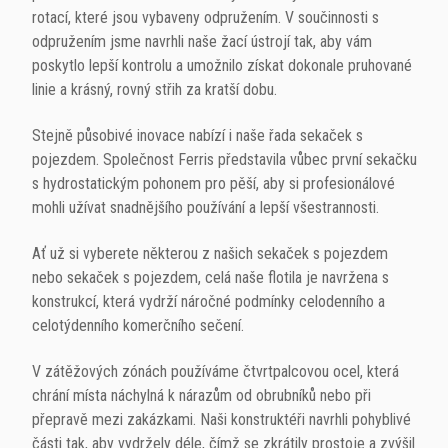
rotací, které jsou vybaveny odpružením. V součinnosti s
odpružením jsme navrhli naše žací ústrojí tak, aby vám
poskytlo lepší kontrolu a umožnilo získat dokonale pruhované
linie a krásný, rovný střih za kratší dobu.
Stejně působivé inovace nabízí i naše řada sekaček s
pojezdem. Společnost Ferris
představila
vůbec první sekačku
s hydrostatickým pohonem pro pěší, aby si profesionálové
mohli užívat snadnějšího používání a lepší všestrannosti.
Ať už si vyberete některou z našich sekaček s pojezdem
nebo sekaček s pojezdem, celá naše flotila je navržena s
konstrukcí, která vydrží náročné podmínky celodenního a
celotýdenního komerčního sečení.
V zátěžových zónách používáme čtvrtpalcovou ocel, která
chrání místa náchylná k nárazům od obrubníků nebo při
přepravě mezi zakázkami. Naši konstruktéři navrhli pohyblivé
části tak, aby vydržely déle, čímž se zkrátily prostoje a zvýšil