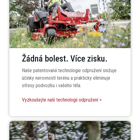
se stáváme partnery v tom, na čem skutečně záleží.
Žádná bolest. Více zisku.
Naše patentovaná technologie odpružení snižuje
účinky nerovností terénu a prakticky eliminuje
otřesy podvozku i vašeho těla.
Vyzkoušejte naši technologii odpružení >