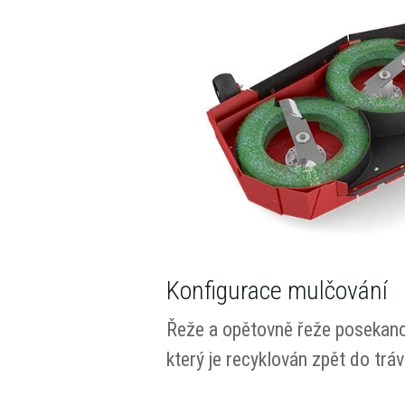
Konfigurace mulčování
Řeže a opětovně řeže posekano
který je recyklován zpět do tráv