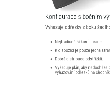
Konfigurace s bočním v
Vyhazuje odřezky z boku žacího
Nejtradičnější konfigurace.
K dispozici je pouze jedna stra
Dobrá distribuce odstřižků.
Vyžaduje plán, aby nedocházelo
vyhazování odřezků na chodník