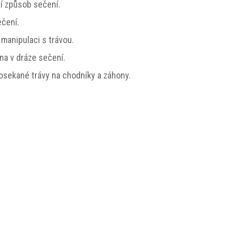
í způsob sečení.
čení.
manipulaci s trávou.
na v dráze sečení.
sekané trávy na chodníky a záhony.