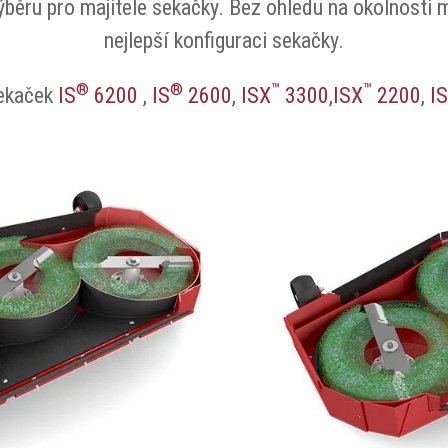
ýběru pro majitele sekačky. Bez ohledu na okolnosti 
nejlepší konfiguraci sekačky.
®
®
™
™
sekaček
IS
6200
,
IS
2600
,
ISX
3300
,
ISX
2200
,
I