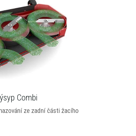
výsyp Combi
hazování ze zadní části žacího