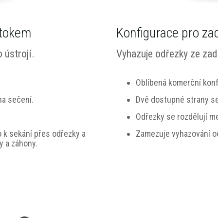
ýtokem
Konfigurace pro za
 ústrojí.
Vyhazuje odřezky ze zadn
Oblíbená komerční konf
na sečení.
Dvě dostupné strany se
Odřezky se rozdělují me
 k sekání přes odřezky a
Zamezuje vyhazování od
y a záhony.