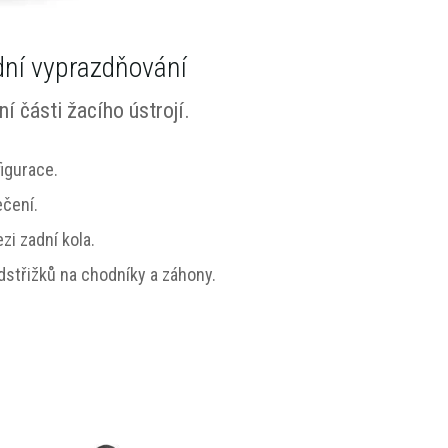
dní vyprazdňování
í části žacího ústrojí.
igurace.
čení.
zi zadní kola.
střižků na chodníky a záhony.