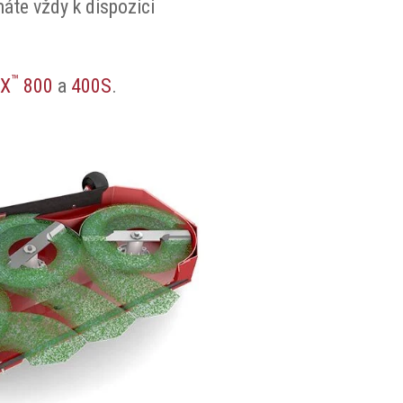
máte vždy k dispozici
™
SX
800
a
400S
.