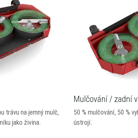
Mulčování / zadní 
u trávu na jemný mulč,
50 % mulčování, 50 % vy
níku jako živina.
ústrojí.