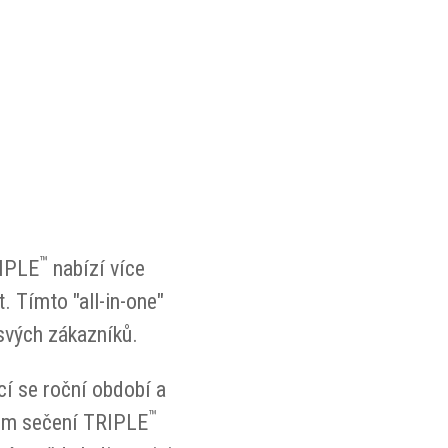
™
RIPLE
nabízí více
. Tímto "all-in-one"
 svých zákazníků.
cí se roční období a
™
tém sečení TRIPLE