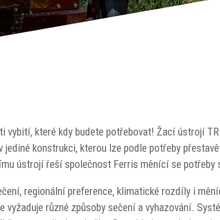
 vybití, které kdy budete potřebovat! Žací ústrojí T
v jediné konstrukci, kterou lze podle potřeby přestavět
mu ústrojí řeší společnost Ferris měnící se potřeby
čení, regionální preference, klimatické rozdíly i mění
vše vyžaduje různé způsoby sečení a vyhazování. Sys