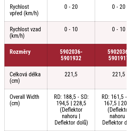
Rychlost
0 - 20
0 - 20
vpřed (km/h)
Rychlost vzad
0 - 10
0 - 10
(km/h)
Rozměry
5902036-
5902036-
5901932
5901917
Celková délka
221,5
221,5
(cm)
Overall Width
RD: 188,5 - SD:
RD: 161,5 - 
(cm)
194,5 | 228,5
167,5 | 201
(Deflektor
(Deflektor
nahoru |
nahoru |
Deflektor dolů)
Deflektor do