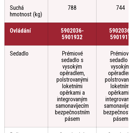
Suchá
788
744
hmotnost (kg)
Ovládání
5902036-
5902036-
5901932
5901917
Sedadlo
Prémiové
Prémiové
sedadlo s
sedadlo s
vysokým
vysokým
opěradlem,
opěradlem
polstrovanými
polstrovaný
loketními
loketními
opěrkami a
opěrkami 
integrovaným
integrovan
samonavíjecím
samonavíjec
bezpečnostním
bezpečnostn
pásem
pásem