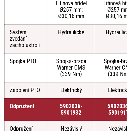
Litinová hřídel
Litinová hříd
Ø257 mm;
Ø257 mm;
Ø30,16 mm
Ø30,16 m
Systém
Hydraulické
Hydraulick
zvedání
žacího ústrojí
Spojka PTO
Spojka-brzda
Spojka-brz
Warner CMS
Warner CM
(339 Nm)
(339 Nm)
Zapojení PTO
Elektrický
Elektrický
Odpružení
5902036-
5902036-
5901932
5901917
Odpružení
Nezávislý
Nezávislý