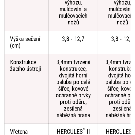
výhozu,
výhozu,
mulčování a
mulčování 
mulčovacích
mulčovacíc
nožů
nožů
Výška sečení
3,8 - 12,7
3,8 - 12,7
(cm)
Konstrukce
3,4mm tvrzená
3,4mm tvrze
žacího ústrojí
konstrukce,
konstrukce
dvojitá horní
dvojitá horn
paluba po celé
paluba po ce
šířce, kovové
šířce, kovo
ochranné prvky
ochranné prv
proti oděru,
proti oděru
zesílená
zesílená
náběžná hrana
náběžná hra
™
™
Vřetena
HERCULES
II
HERCULES