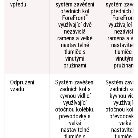
vpředu
systém zavěšení
systém zavěš
předních kol
předních ko
™
™
ForeFront
ForeFront
využívající dvě
využívající d
nezávislá
nezávislá
ramena a velké
ramena a vel
nastavitelné
nastaviteln
tlumiče s
tlumiče s
vinutými
vinutými
pružinami
pružinami
Odpružení
Systém zavěšení
Systém zavěš
vzadu
zadních kol s
zadních kol
kyvnou vidlicí
kyvnou vidli
využívající
využívající
otočnou kolébku
otočnou kolé
převodovky a
převodovky
velké
velké
nastavitelné
nastaviteln
tlumiče s
tlumiče s