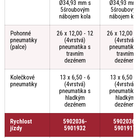
Ø34,93 mm s
Ø34,93 mm
5šroubovým
5šroubový
nábojem kola
nábojem ko
Pohonné
26 x 12,00 - 12
26 x 12,00 -
pneumatiky
(4vrstvá)
(4vrstvá)
(palce)
pneumatika s
pneumatika
travním
travním
dezénem
dezénem
Kolečkové
13 x 6,50 - 6
13 x 6,50 - 
pneumatiky
(4vrstvá)
(4vrstvá)
pneumatika s
pneumatika
hladkým
hladkým
dezénem
dezénem
Rychlost
5902036-
5902036-
jízdy
5901932
5901917