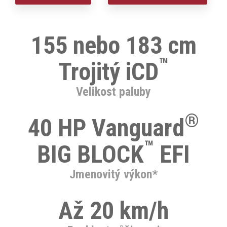
155 nebo 183 cm
™
Trojitý iCD
Velikost paluby
®
40 HP Vanguard
™
BIG BLOCK
EFI
Jmenovitý výkon*
Až 20 km/h