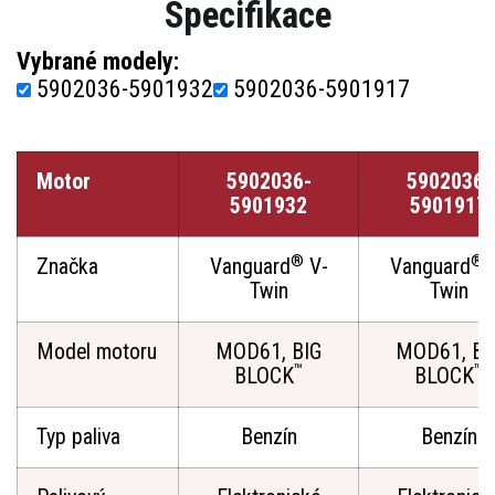
Specifikace
Vybrané modely:
5902036-5901932
5902036-5901917
Motor
5902036-
5902036-
5901932
5901917
®
®
Značka
Vanguard
V-
Vanguard
Twin
Twin
Model motoru
MOD61, BIG
MOD61, BI
™
™
BLOCK
BLOCK
Typ paliva
Benzín
Benzín