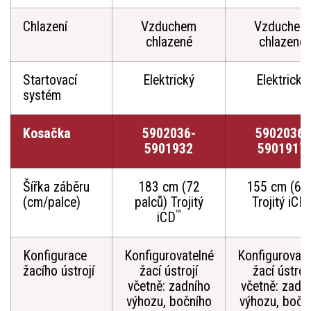
Chlazení
Vzduchem
Vzduchem
chlazené
chlazené
Startovací
Elektrický
Elektrický
systém
Kosačka
5902036-
5902036-
5901932
5901917
Šířka záběru
183 cm (72
155 cm (61
(cm/palce)
palců) Trojitý
Trojitý iCD
™
iCD
Konfigurace
Konfigurovatelné
Konfigurovate
žacího ústrojí
žací ústrojí
žací ústrojí
včetně: zadního
včetně: zadn
výhozu, bočního
výhozu, bočn