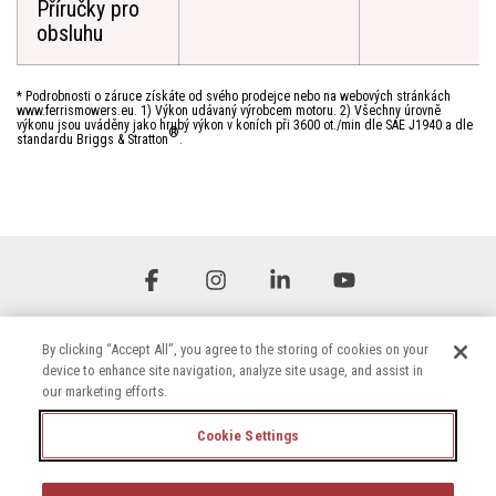
Příručky pro
obsluhu
* Podrobnosti o záruce získáte od svého prodejce nebo na webových stránkách
www.ferrismowers.eu. 1) Výkon udávaný výrobcem motoru. 2) Všechny úrovně
výkonu jsou uváděny jako hrubý výkon v koních při 3600 ot./min dle SAE J1940 a dle
®
standardu Briggs & Stratton
.
Facebook
Instagram
Linkedin
YouTube
By clicking “Accept All”, you agree to the storing of cookies on your
device to enhance site navigation, analyze site usage, and assist in
our marketing efforts.
Cookie Settings
Podmínky
Zásady ochrany osobních údajů