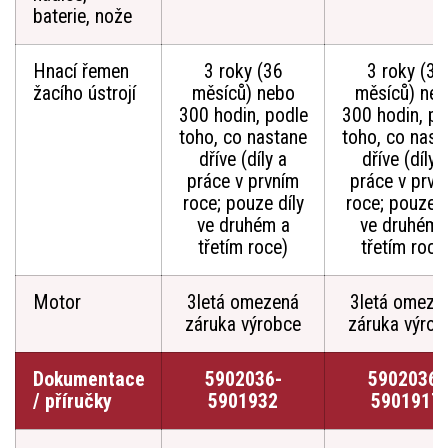
baterie, nože
Hnací řemen
3 roky (36
3 roky (36
žacího ústrojí
měsíců) nebo
měsíců) ne
300 hodin, podle
300 hodin, po
toho, co nastane
toho, co nast
dříve (díly a
dříve (díly 
práce v prvním
práce v prvn
roce; pouze díly
roce; pouze d
ve druhém a
ve druhém 
třetím roce)
třetím roce
Motor
3letá omezená
3letá omeze
záruka výrobce
záruka výrob
Dokumentace
5902036-
5902036-
/ příručky
5901932
5901917