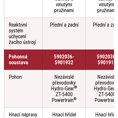
vinutými
vinutými
pružinami
pružinami
Reaktivní
Přední a zadní
Přední a zad
systém
uchycení
žacího ústrojí
Pohonná
5902036-
5902036-
soustava
5901932
5901917
Pohon
Nezávislé
Nezávislé
převodovky
převodovk
®
Hydro-Gear
Hydro-Gear
ZT-5400
ZT-5400
®
Powertrain
Powertrain
Hnací nápravy
Hnací hřídel
Hnací hříde