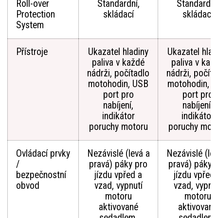
Roll-over
Standardní,
Standardní
Protection
skládací
skládací
System
Přístroje
Ukazatel hladiny
Ukazatel hlad
paliva v každé
paliva v kaž
nádrži, počítadlo
nádrži, počíta
motohodin, USB
motohodin, 
port pro
port pro
nabíjení,
nabíjení,
indikátor
indikátor
poruchy motoru
poruchy mot
Ovládací prvky
Nezávislé (levá a
Nezávislé (lev
/
pravá) páky pro
pravá) páky 
bezpečnostní
jízdu vpřed a
jízdu vpřed 
obvod
vzad, vypnutí
vzad, vypnut
motoru
motoru
aktivované
aktivované
sedadlem,
sedadlem,