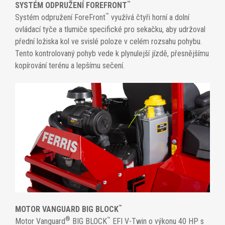
™
SYSTÉM ODPRUŽENÍ FOREFRONT
™
Systém odpružení ForeFront
využívá čtyři horní a dolní
ovládací tyče a tlumiče specifické pro sekačku, aby udržoval
přední ložiska kol ve svislé poloze v celém rozsahu pohybu.
Tento kontrolovaný pohyb vede k plynulejší jízdě, přesnějšímu
kopírování terénu a lepšímu sečení.
™
MOTOR VANGUARD BIG BLOCK
®
™
Motor Vanguard
BIG BLOCK
EFI V-Twin o výkonu 40 HP s