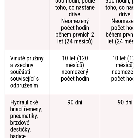
500 hodin, podle
500 hodin, po
toho, co nastane
toho, co nast
dříve.
dříve.
Neomezený
Neomezen
počet hodin
počet hodi
během prvních 2
během prvníc
let (24 měsíců)
let (24 měsí
Vinuté pružiny
10 let (120
10 let (12
a všechny
měsíců)
měsíců)
součásti
neomezený
neomezen
související s
počet hodin
počet hodi
odpružením
Hydraulické
90 dní
90 dní
hnací řemeny,
pneumatiky,
brzdové
destičky,
hadice,