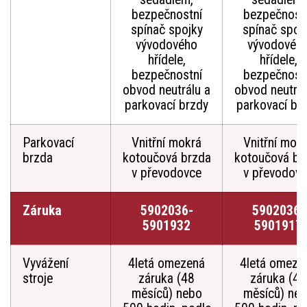
bezpečnostní
bezpečnost
spínač spojky
spínač spoj
vývodového
vývodovéh
hřídele,
hřídele,
bezpečnostní
bezpečnost
obvod neutrálu a
obvod neutrál
parkovací brzdy
parkovací br
Parkovací
Vnitřní mokrá
Vnitřní mok
brzda
kotoučová brzda
kotoučová br
v převodovce
v převodov
Záruka
5902036-
5902036-
5901932
5901917
Vyvážení
4letá omezená
4letá omeze
stroje
záruka (48
záruka (48
měsíců) nebo
měsíců) ne