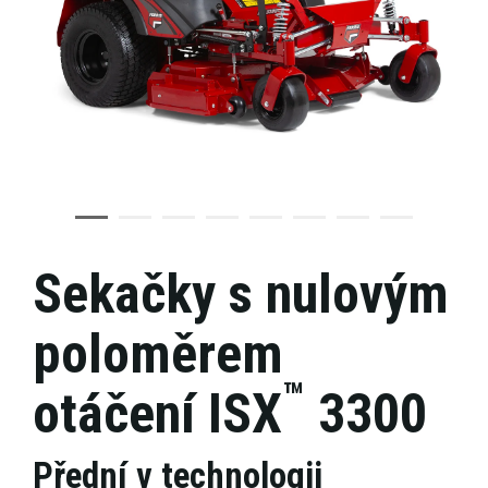
Sekačky s nulovým
poloměrem
™
otáčení ISX
3300
Přední v technologii