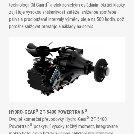
™
technologií Oil Guard
a elektronickým ovládáním škrticí klapky
zajišťuje vysokou snášenlivost zátěže, sníženou spotřebu
paliva a prodloužené intervaly výměny oleje na 500 hodin, což
pomáhá snižovat prostoje a náklady na servis.
®
®
HYDRO-GEAR
ZT-5400 POWERTRAIN
®
Dvojité komerční převodovky Hydro-Gear
ZT-5400
®
Powertrain
poskytují vysoký točivý moment, integrované
mokré kotoučové brzdy a účinné chlazení pro intenzivní