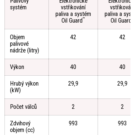
Palivový
Elektronické
Elektronick
systém
vstřikování
vstřikování
paliva a systém
paliva a sys
™
™
Oil Guard
Oil Guard
Objem
42
42
palivové
nádrže (litry)
Výkon
40
40
Hrubý výkon
29,9
29,9
(kW)
Počet válců
2
2
Zdvihový
993
993
objem (cc)