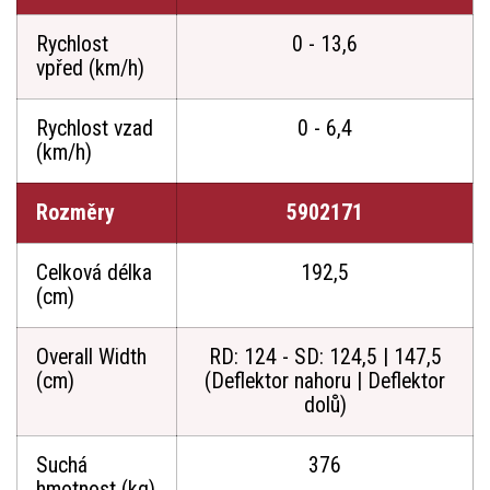
Rychlost
0 - 13,6
vpřed (km/h)
Rychlost vzad
0 - 6,4
(km/h)
Rozměry
5902171
Celková délka
192,5
(cm)
Overall Width
RD: 124 - SD: 124,5 | 147,5
(cm)
(Deflektor nahoru | Deflektor
dolů)
Suchá
376
hmotnost (kg)