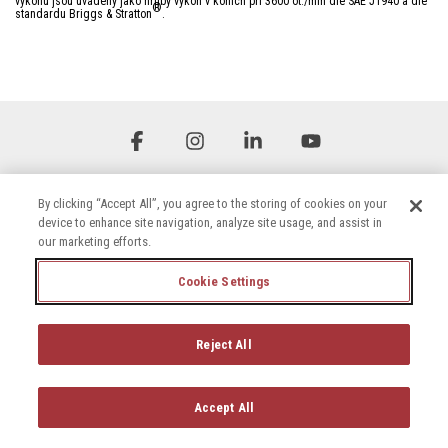
výkonu jsou uváděny jako hrubý výkon v koních při 3600 ot./min dle SAE J1940 a dle
®
standardu Briggs & Stratton
.
Facebook
Instagram
Linkedin
YouTube
By clicking “Accept All”, you agree to the storing of cookies on your
device to enhance site navigation, analyze site usage, and assist in
our marketing efforts.
Cookie Settings
Podmínky
Zásady ochrany osobních údajů
Prohlášení o přístupnosti
Reject All
Zásady používání souborů cookie
© 2026 Briggs & Stratton, LLC. All rights reserved.
Accept All