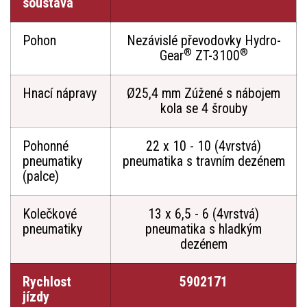
soustava
Pohon
Nezávislé převodovky Hydro-
®
®
Gear
ZT-3100
Hnací nápravy
Ø25,4 mm Zúžené s nábojem
kola se 4 šrouby
Pohonné
22 x 10 - 10 (4vrstvá)
pneumatiky
pneumatika s travním dezénem
(palce)
Kolečkové
13 x 6,5 - 6 (4vrstvá)
pneumatiky
pneumatika s hladkým
dezénem
Rychlost
5902171
jízdy