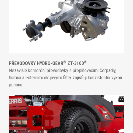
®
®
PŘEVODOVKY HYDRO-GEAR
ZT-3100
Nezávislé komerční převodovky s přeplňovacími čerpadly,
tlumiči a externími olejovými filtry zajišťují konzistentní výkon
pohonu.