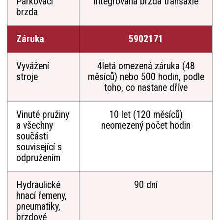
Parkovací
Integrovaná brzda transaxle
brzda
Záruka
5902171
Vyvážení
4letá omezená záruka (48
stroje
měsíců) nebo 500 hodin, podle
toho, co nastane dříve
Vinuté pružiny
10 let (120 měsíců)
a všechny
neomezený počet hodin
součásti
související s
odpružením
Hydraulické
90 dní
hnací řemeny,
pneumatiky,
brzdové