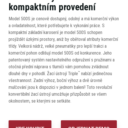
kompaktním provedení
Model 500S je cenově dostupný, odolný a má komerční výkon
a ovladatelnost, které potřebujete k vykonání práce. S
kompaktní základní karoserií je model 500S schopen
projíždět úzkými prostory, aniž by obětoval atributy komerční
třídy. Velkorá nádrž, velké pneumatiky pro lepší trakci a
komerční pohon odlišují model 500S od konkurence. Jeho
patentovaný systém nastavitelného odpružení s pružinami a
otočná přední náprava s tlumiči vám pomohou zvládnout
™
dlouhé dny v pohodlí. Žací ústrojí Triple
nabízí jedinečnou
všestrannost. Zadní výhoz, boční výhoz a dvě úrovně
mulčování jsou k dispozici v jednom balení! Toto revoluční
konvertibilní žací ústrojí umožňuje přizpůsobit se všem
okolnostem, se kterými se setkáte.