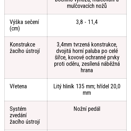
mulčovacích nožů
Výška sečení
3,8 - 11,4
(cm)
Konstrukce
3,4mm tvrzená konstrukce,
žacího ústrojí
dvojitá horní paluba po celé
šířce, kovové ochranné prvky
proti oděru, zesílená náběžná
hrana
Vřetena
Litý hliník 135 mm; hřídel 20,0
mm
Systém
Nožní pedál
zvedání
žacího ústrojí