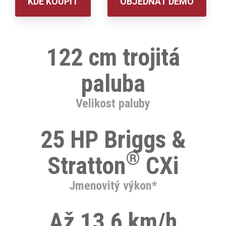
KDE KOUPIT
OBJEDNAT DEMO
122 cm trojitá
paluba
Velikost paluby
25 HP Briggs &
®
Stratton
CXi
Jmenovitý výkon*
Až 13,6 km/h