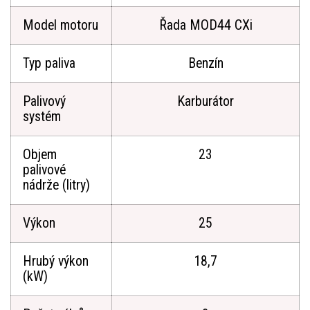
Model motoru
Řada MOD44 CXi
Typ paliva
Benzín
Palivový
Karburátor
systém
Objem
23
palivové
nádrže (litry)
Výkon
25
Hrubý výkon
18,7
(kW)