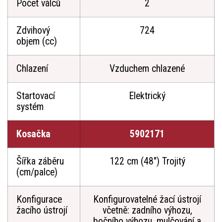
Počet válců
2
Zdvihový
724
objem (cc)
Chlazení
Vzduchem chlazené
Startovací
Elektrický
systém
Kosačka
5902171
Šířka záběru
122 cm (48") Trojitý
(cm/palce)
Konfigurace
Konfigurovatelné žací ústrojí
žacího ústrojí
včetně: zadního výhozu,
bočního výhozu, mulčování a