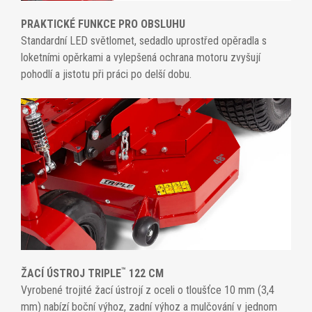
PRAKTICKÉ FUNKCE PRO OBSLUHU
Standardní LED světlomet, sedadlo uprostřed opěradla s
loketními opěrkami a vylepšená ochrana motoru zvyšují
pohodlí a jistotu při práci po delší dobu.
™
ŽACÍ ÚSTROJ TRIPLE
122 CM
Vyrobené trojité žací ústrojí z oceli o tloušťce 10 mm (3,4
mm) nabízí boční výhoz, zadní výhoz a mulčování v jednom