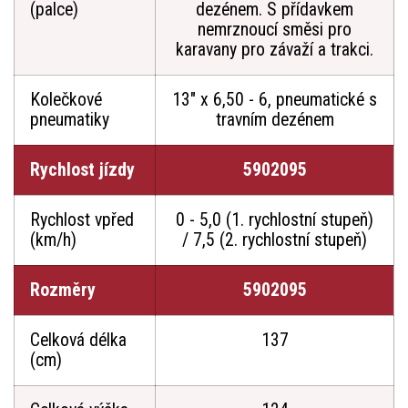
(palce)
dezénem. S přídavkem
nemrznoucí směsi pro
karavany pro závaží a trakci.
Kolečkové
13" x 6,50 - 6, pneumatické s
pneumatiky
travním dezénem
Rychlost jízdy
5902095
Rychlost vpřed
0 - 5,0 (1. rychlostní stupeň)
(km/h)
/ 7,5 (2. rychlostní stupeň)
Rozměry
5902095
Celková délka
137
(cm)