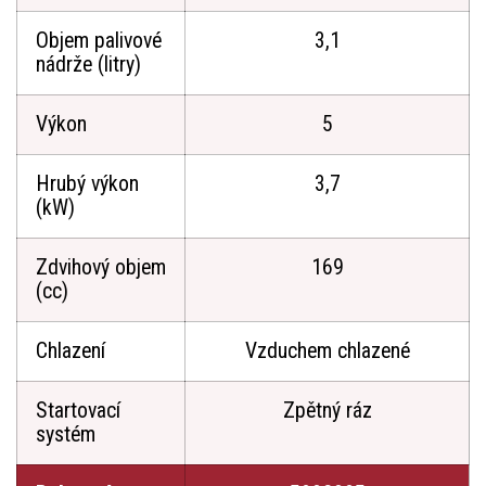
Objem palivové
3,1
nádrže (litry)
Výkon
5
Hrubý výkon
3,7
(kW)
Zdvihový objem
169
(cc)
Chlazení
Vzduchem chlazené
Startovací
Zpětný ráz
systém