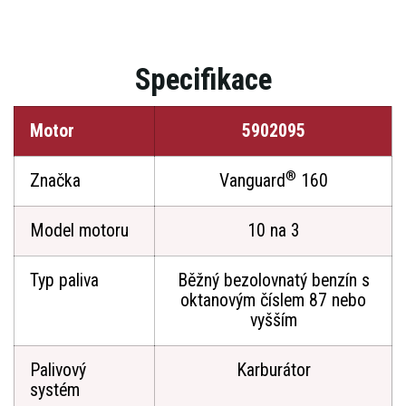
Specifikace
Motor
5902095
®
Značka
Vanguard
160
Model motoru
10 na 3
Typ paliva
Běžný bezolovnatý benzín s
oktanovým číslem 87 nebo
vyšším
Palivový
Karburátor
systém