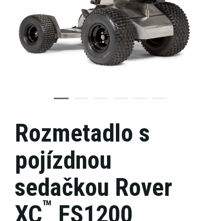
Rozmetadlo s
pojízdnou
sedačkou Rover
™
XC
FS1200