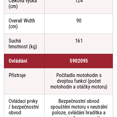
Celková výška
124
(cm)
Overall Width
90
(cm)
Suchá
161
hmotnost (kg)
Ovládání
5902095
Přístroje
Počítadlo motohodin s
dvojitou funkcí (počet
motohodin a otáčky motoru)
Ovládací prvky
Bezpečnostní obvod
/ bezpečnostní
spouštění motoru v neutrální
obvod
poloze, ovládání hradítka a