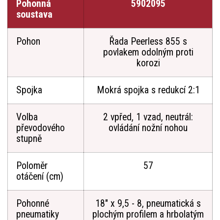
Pohonná
5902095
soustava
Pohon
Řada Peerless 855 s
povlakem odolným proti
korozi
Spojka
Mokrá spojka s redukcí 2:1
Volba
2 vpřed, 1 vzad, neutrál:
převodového
ovládání nožní nohou
stupně
Poloměr
57
otáčení (cm)
Pohonné
18" x 9,5 - 8, pneumatická s
pneumatiky
plochým profilem a hrbolatým