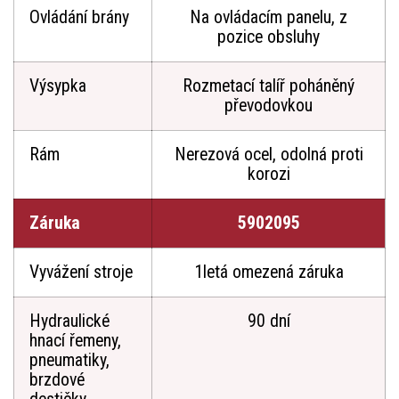
Ovládání brány
Na ovládacím panelu, z
pozice obsluhy
Výsypka
Rozmetací talíř poháněný
převodovkou
Rám
Nerezová ocel, odolná proti
korozi
Záruka
5902095
Vyvážení stroje
1letá omezená záruka
Hydraulické
90 dní
hnací řemeny,
pneumatiky,
brzdové