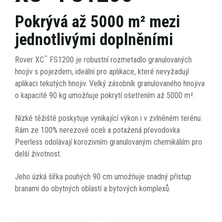
Pokrývá až 5000 m² mezi
jednotlivými doplněními
™
Rover XC
FS1200 je robustní rozmetadlo granulovaných
hnojiv s pojezdem, ideální pro aplikace, které nevyžadují
aplikaci tekutých hnojiv. Velký zásobník granulovaného hnojiva
o kapacitě 90 kg umožňuje pokrytí ošetřením až 5000 m².
Nízké těžiště poskytuje vynikající výkon i v zvlněném terénu.
Rám ze 100% nerezové oceli a potažená převodovka
Peerless odolávají korozivním granulovaným chemikáliím pro
delší životnost.
Jeho úzká šířka pouhých 90 cm umožňuje snadný přístup
branami do obytných oblastí a bytových komplexů.