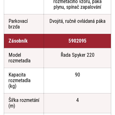
rozmetacího vzoru, páka
plynu, spínač zapalování
Parkovací
Dvojitá, ručně ovládaná páka
brzda
Zásobník
5902095
Model
Řada Spyker 220
rozmetadla
Kapacita
90
rozmetadla
(kg)
Šířka rozmetání
4
(m)