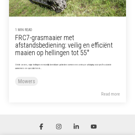
1 MIN READ
FRC7-grasmaaier met
afstandsbediening: veilig en efficiënt
maaien op hellingen tot 55°
Steile oevers, ruige hellingen en moeilijk bereikbare gebieden vormen een serieuze uitdaging voor professionele
aannemers en specialisten in...
Mowers
Read more
Facebook
Instagram
Linkedin
YouTube