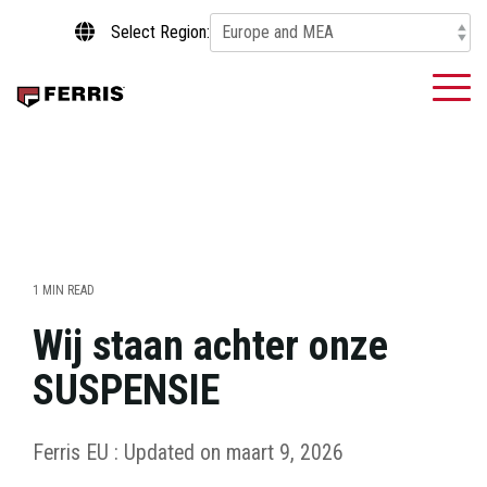
Skip
Select Region:
to
the
main
To
content.
Me
1 MIN READ
Wij staan achter onze
SUSPENSIE
Ferris EU
:
Updated on maart 9, 2026