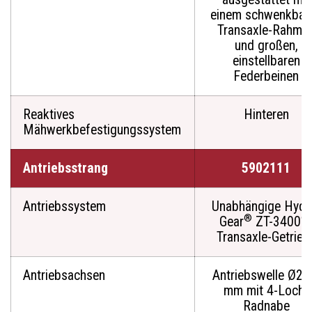
einem schwenkbar
Transaxle-Rahme
und großen,
einstellbaren
Federbeinen
Reaktives
Hinteren
Mähwerkbefestigungssystem
Antriebsstrang
5902111
Antriebssystem
Unabhängige Hydr
®
®
Gear
ZT-3400
Transaxle-Getrieb
Antriebsachsen
Antriebswelle Ø28
mm mit 4-Loch-
Radnabe