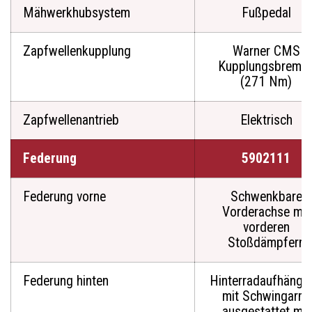
Mähwerkhubsystem
Fußpedal
Zapfwellenkupplung
Warner CMS
Kupplungsbrems
(271 Nm)
Zapfwellenantrieb
Elektrisch
Federung
5902111
Federung vorne
Schwenkbare
Vorderachse mit
vorderen
Stoßdämpfern
Federung hinten
Hinterradaufhängu
mit Schwingarm,
ausgestattet mit