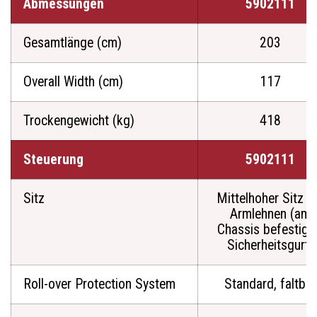
Abmessungen
5902111
Gesamtlänge (cm)
203
Overall Width (cm)
117
Trockengewicht (kg)
418
Steuerung
5902111
Sitz
Mittelhoher Sitz m
Armlehnen (am
Chassis befestigt
Sicherheitsgurt)
Roll-over Protection System
Standard, faltbar