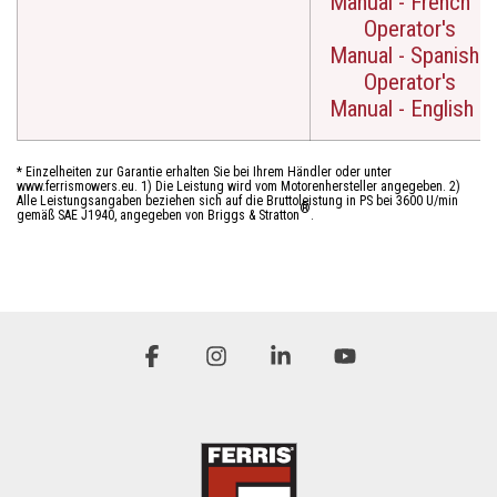
Manual - French
Operator's
Manual - Spanish
Operator's
Manual - English
* Einzelheiten zur Garantie erhalten Sie bei Ihrem Händler oder unter
www.ferrismowers.eu. 1) Die Leistung wird vom Motorenhersteller angegeben. 2)
Alle Leistungsangaben beziehen sich auf die Bruttoleistung in PS bei 3600 U/min
®
gemäß SAE J1940, angegeben von Briggs & Stratton
.
Facebook
Instagram
Linkedin
YouTube