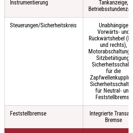
Instrumentierung
Tankanzeige,
Betriebsstundenzäh
Steuerungen/Sicherheitskreis
Unabhängige
Vorwärts- und
Rückwärtshebel (li
und rechts),
Motorabschaltung 
Sitzbetätigung,
Sicherheitsschalte
für die
Zapfwellenkupplun
Sicherheitsschaltu
für Neutral- und
Feststellbremse
Feststellbremse
Integrierte Transax
Bremse