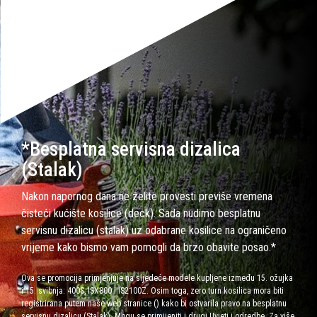
*Besplatna servisna dizalica
(Stalak)
Nakon napornog dana ne želite provesti previše vremena
čisteći kućište kosilice (deck). Sada nudimo besplatnu
servisnu dizalicu (stalak) uz odabrane kosilice na ograničeno
vrijeme kako bismo vam pomogli da brzo obavite posao.*
Ova se promocija primjenjuje na sljedeće modele kupljene između 15. ožujka
i 15. svibnja: 400S, ISX800 i IS2100Z. Osim toga, zero turn kosilica mora biti
registrirana putem naše web stranice () kako bi ostvarila pravo na besplatnu
servisnu dizalicu (Stalak). Mogu se primijeniti i drugi Uvjeti i odredbe. Za više