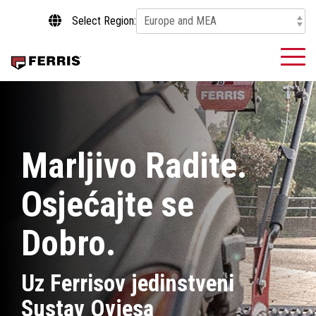
Skip
Select Region:
to
the
main
To
content.
Me
Marljivo Radite.
Osjećajte se
Dobro.
Uz Ferrisov jedinstveni
Sustav Ovjesa