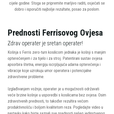
cijele godine. Stoga se pripremite marljivo raditi, osjećati se
dobro i isporučiti najbolje rezultate, posao za poslom.
Prednosti Ferrisovog Ovjesa
Zdrav operater je sretan operater!
Košnja s Ferris zero-turn kosilicom jednaka je košnji s manjim
opterećenjem i za tijelo i za stroj. Patentirani sustav ovjesa
apsorbira štetna, energiju iscrpljujuća udarna opterećenja i
vibracije koje uzrokuju umor operatera i potencijalne
zdravstvene probleme.
Izglađivanjem vožnje, operater je u mogućnosti održavati
veće brzine košnje u usporedbi s kosilicama bez ovjesa. Osim
zdravstvenih prednosti, to također rezultira većom
produktivnošću i boljom kvalitetom reza. Pogledajte video u
nastavku kako biste saznali sve prednosti našeg jedinstvenog