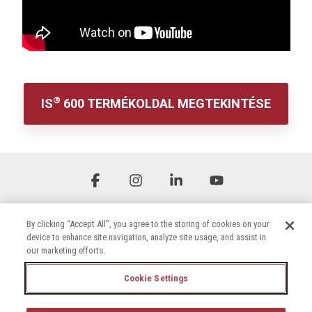
®
IS
600 TERMÉKOLDAL MEGTEKINTÉSE
Facebook
Instagram
Linkedin
YouTube
By clicking “Accept All”, you agree to the storing of cookies on your
device to enhance site navigation, analyze site usage, and assist in
our marketing efforts.
Cookie Settings
Általános szerződési feltételek
Adatvédelmi irányelvek