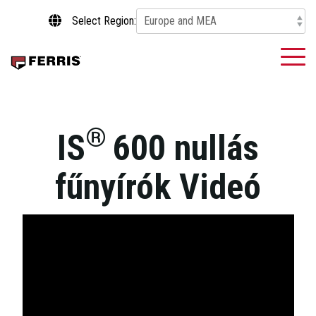
Skip
Select Region:
to
the
main
To
content.
Me
®
IS
600
nullás
fűnyírók Videó