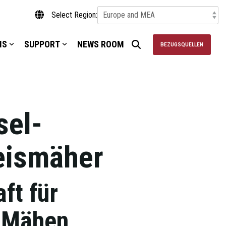
Select Region:
IS
SUPPORT
NEWS ROOM
BEZUGSQUELLEN
sel-
eismäher
ft für
s Mähen