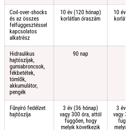
Coil-over-shocks
10 év (120 hónap)
10 év 
és az összes
korlátlan óraszám
korlát
felfüggesztéssel
kapcsolatos
alkatrész
Hidraulikus
90 nap
9
hajtószíjak,
gumiabroncsok,
fékbetétek,
tömlők,
akkumulátor,
pengék
Fűnyíró fedélzet
3 év (36 hónap)
3 év 
hajtószíja
vagy 300 óra, attól
vagy 30
függően, hogy
függ
melyik következik
melyik