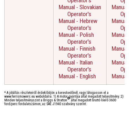
Operator's
Oper
Manual - Slovakian
Manual 
Operator's
Oper
Manual - Hebrew
Manual
Operator's
Oper
Manual - Polish
Manual 
Operator's
Oper
Manual - Finnish
Manual 
Operator's
Oper
Manual - Italian
Manual -
Operator's
Oper
Manual - English
Manual 
* A jótállás részleteiről érdeklődjön a kereskedőnél, vagy látogasson el a
www.ferrismowers.eu weboldalra. 1) A motor gyártója által megadott teljesítmény. 2)
®
Minden teljesítményszint a Briggs & Stratton
által megadott bruttó lóerő 3600
ford/perc fordulatszámon, az SAE J1940 szabvány szerint.