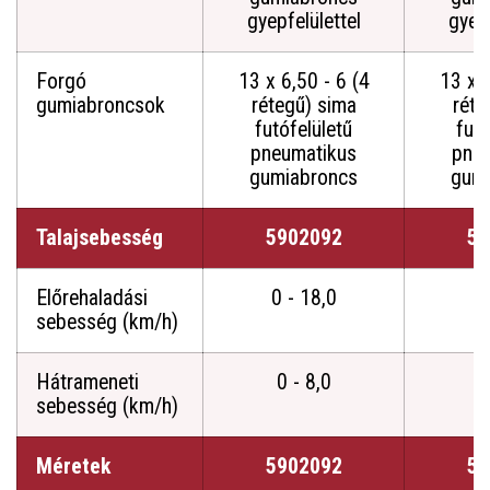
gyepfelülettel
gyepf
Forgó
13 x 6,50 - 6 (4
13 x 6
gumiabroncsok
rétegű) sima
réte
futófelületű
futó
pneumatikus
pne
gumiabroncs
gumi
Talajsebesség
5902092
59
Előrehaladási
0 - 18,0
0 
sebesség (km/h)
Hátrameneti
0 - 8,0
0
sebesség (km/h)
Méretek
5902092
59