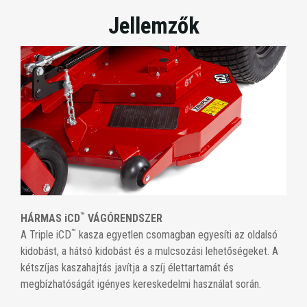
Jellemzők
™
HÁRMAS iCD
VÁGÓRENDSZER
™
A Triple iCD
kasza egyetlen csomagban egyesíti az oldalsó
kidobást, a hátsó kidobást és a mulcsozási lehetőségeket. A
kétszíjas kaszahajtás javítja a szíj élettartamát és
megbízhatóságát igényes kereskedelmi használat során.