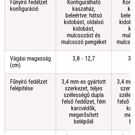
Fűnyíró fedélzet
Konfigurálható
Konfi
konfiguráció
kaszaház,
ka
beleértve: hátsó
beleér
kidobást, oldalsó
kidobá
kidobást,
ki
mulcsozást és
mulc
mulcsozó pengéket
mulcso
Vágási magasság
3,8 - 12,7
3,8
(cm)
Fűnyíró fedélzet
3,4 mm-es gyártott
3,4 mm-
felépítése
szerkezet, teljes
szerke
szélességű dupla
széles
felső fedélzet, fém
felső f
karcvédők,
kar
megerősített
mege
belépőél
be