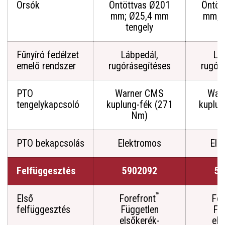
Orsók
Öntöttvas Ø201
Öntöt
mm; Ø25,4 mm
mm; 
tengely
t
Fűnyíró fedélzet
Lábpedál,
Lá
emelő rendszer
rugórásegítéses
rugór
PTO
Warner CMS
War
tengelykapcsoló
kuplung-fék (271
kuplun
Nm)
PTO bekapcsolás
Elektromos
Ele
Felfüggesztés
5902092
59
™
Első
Forefront
For
felfüggesztés
Független
Fü
elsőkerék-
els