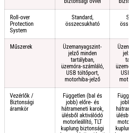
biztonsági övvel
bizton
Roll-over
Standard,
St
Protection
összecsukható
össz
System
Műszerek
Üzemanyagszint-
Üzema
jelző minden
jelz
tartályban,
tar
üzemóra-számláló,
üzemór
USB töltőport,
USB t
motorhiba-jelző
motor
Vezérlők /
Független (bal és
Függet
Biztonsági
jobb) előre- és
jobb)
áramkör
hátrameneti karok,
hátrame
ülésből aktiválódó
ülésből
motorleállító, TLT
motorle
kuplung biztonsági
kuplung