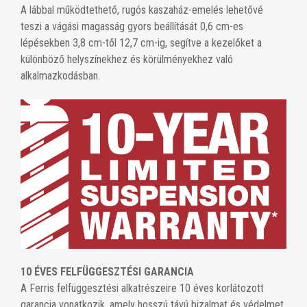
A lábbal működtethető, rugós kaszaház-emelés lehetővé
teszi a vágási magasság gyors beállítását 0,6 cm-es
lépésekben 3,8 cm-től 12,7 cm-ig, segítve a kezelőket a
különböző helyszínekhez és körülményekhez való
alkalmazkodásban.
10 ÉVES FELFÜGGESZTÉSI GARANCIA
A Ferris felfüggesztési alkatrészeire 10 éves korlátozott
garancia vonatkozik, amely hosszú távú bizalmat és védelmet