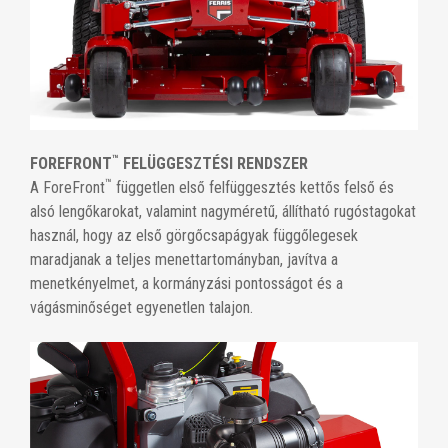
™
FOREFRONT
FELÜGGESZTÉSI RENDSZER
™
A ForeFront
független első felfüggesztés kettős felső és
alsó lengőkarokat, valamint nagyméretű, állítható rugóstagokat
használ, hogy az első görgőcsapágyak függőlegesek
maradjanak a teljes menettartományban, javítva a
menetkényelmet, a kormányzási pontosságot és a
vágásminőséget egyenetlen talajon.