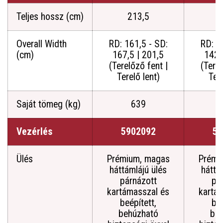
Teljes hossz (cm)
213,5
Overall Width
RD: 161,5 - SD:
RD: 1
(cm)
167,5 | 201,5
142,
(Terelőző fent |
(Terel
Terelő lent)
Tere
Saját tömeg (kg)
639
Vezérlés
5902092
59
Ülés
Prémium, magas
Prémi
háttámlájú ülés
háttá
párnázott
pá
kartámasszal és
kartá
beépített,
beé
behúzható
be