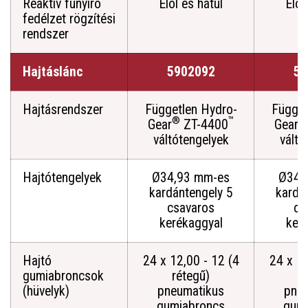
Reaktív fűnyíró
Elöl és hátul
Elöl
fedélzet rögzítési
rendszer
Hajtáslánc
5902092
59
Hajtásrendszer
Független Hydro-
Függet
®
™
®
Gear
ZT-4400
Gear
váltótengelyek
váltó
Hajtótengelyek
Ø34,93 mm-es
Ø34,
kardántengely 5
kardá
csavaros
cs
kerékaggyal
ker
Hajtó
24 x 12,00 - 12 (4
24 x 12
gumiabroncsok
rétegű)
r
(hüvelyk)
pneumatikus
pne
gumiabroncs
gumi