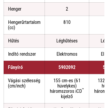
Henger
2
Hengerűrtartalom
810
(cc)
Hűtés
Léghűtéses
Lég
Indító rendszer
Elektromos
Ele
Fűnyíró
5902092
59
Vágási szélesség
155 cm-es (61
132 
(cm/inch)
hüvelykes)
hüv
™
háromszoros iCD
hároms
kijelző
k