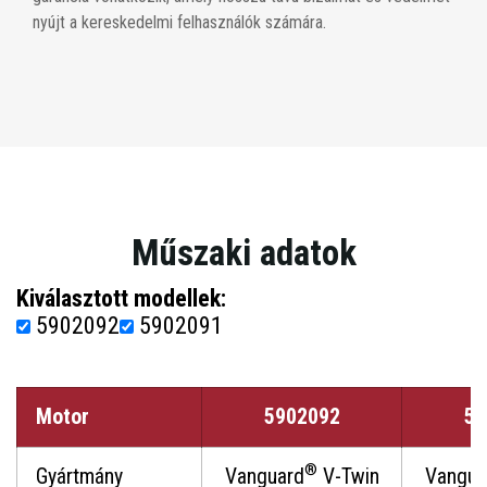
nyújt a kereskedelmi felhasználók számára.
Műszaki adatok
Kiválasztott modellek:
5902092
5902091
Motor
5902092
59
®
Gyártmány
Vanguard
V-Twin
Vangua