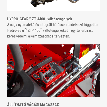
®
™
HYDRO-GEAR
ZT-4400
váltótengelyek
A nagy nyomatékú és integrált hűtéssel rendelkező független
®
™
Hydro-Gear
ZT-4400
váltótengelyeket nagy teherbírású
kereskedelmi alkalmazásokhoz tervezték.
ÁLLÍTHATÓ VÁGÁSI MAGASSÁG