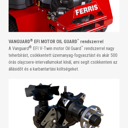
®
™
VANGUARD
EFI MOTOR OIL GUARD
rendszerrel
®
™
A Vanguard
EFI V-Twin motor Oil Guard
rendszerrel nagy
teherbírást, csökkentett üzemanyag-fogyasztást és akár 500
órás olajcsere-intervallumokat kínál, ami segít csökkenteni az
állásidőt és a karbantartási költségeket.