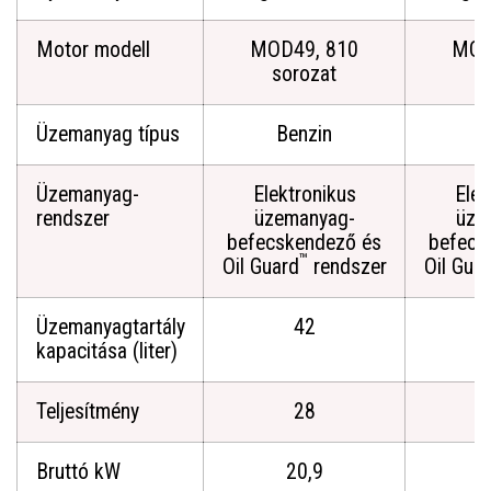
Motor modell
MOD49, 810
MOD
sorozat
s
Üzemanyag típus
Benzin
B
Üzemanyag-
Elektronikus
Elek
rendszer
üzemanyag-
üze
befecskendező és
befecs
™
Oil Guard
rendszer
Oil Gua
Üzemanyagtartály
42
kapacitása (liter)
Teljesítmény
28
Bruttó kW
20,9