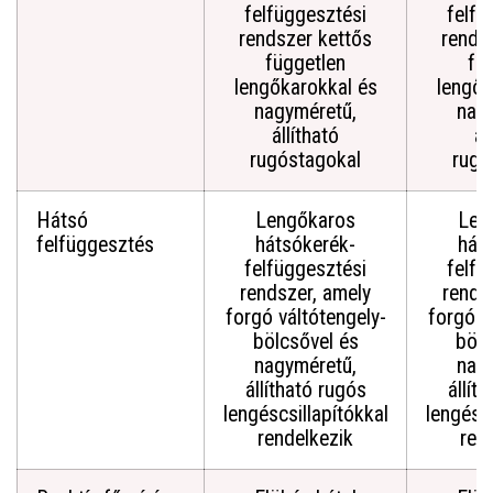
felfüggesztési
felfü
rendszer kettős
rends
független
fü
lengőkarokkal és
lengők
nagyméretű,
nag
állítható
ál
rugóstagokal
rugó
Hátsó
Lengőkaros
Len
felfüggesztés
hátsókerék-
hát
felfüggesztési
felfü
rendszer, amely
rends
forgó váltótengely-
forgó v
bölcsővel és
bölc
nagyméretű,
nag
állítható rugós
állít
lengéscsillapítókkal
lengéscs
rendelkezik
ren