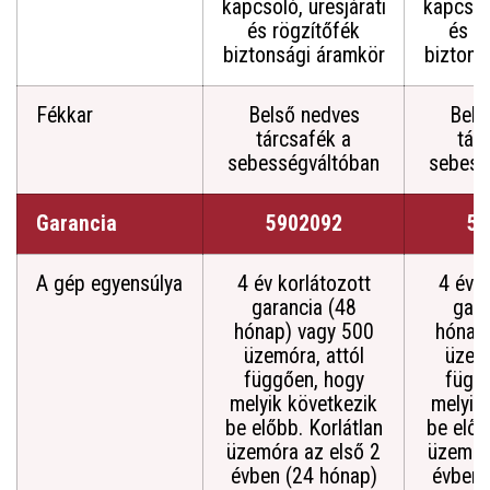
kapcsoló, üresjárati
kapcsoló
és rögzítőfék
és r
biztonsági áramkör
biztons
Fékkar
Belső nedves
Bels
tárcsafék a
tár
sebességváltóban
sebess
Garancia
5902092
59
A gép egyensúlya
4 év korlátozott
4 év k
garancia (48
gara
hónap) vagy 500
hónap
üzemóra, attól
üzemó
függően, hogy
függ
melyik következik
melyik
be előbb. Korlátlan
be előb
üzemóra az első 2
üzemór
évben (24 hónap)
évben 