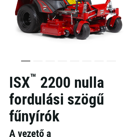
™
ISX
2200 nulla
fordulási szögű
fűnyírók
A vezető a