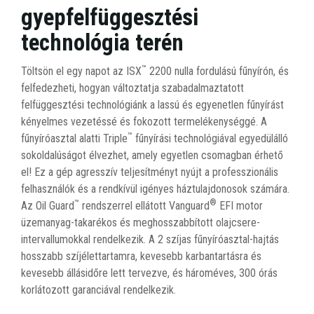
gyepfelfüggesztési
technológia terén
™
Töltsön el egy napot az ISX
2200 nulla fordulású fűnyírón, és
felfedezheti, hogyan változtatja szabadalmaztatott
felfüggesztési technológiánk a lassú és egyenetlen fűnyírást
kényelmes vezetéssé és fokozott termelékenységgé. A
™
fűnyíróasztal alatti Triple
fűnyírási technológiával egyedülálló
sokoldalúságot élvezhet, amely egyetlen csomagban érhető
el! Ez a gép agresszív teljesítményt nyújt a professzionális
felhasználók és a rendkívül igényes háztulajdonosok számára.
™
®
Az Oil Guard
rendszerrel ellátott Vanguard
EFI motor
üzemanyag-takarékos és meghosszabbított olajcsere-
intervallumokkal rendelkezik. A 2 szíjas fűnyíróasztal-hajtás
hosszabb szíjélettartamra, kevesebb karbantartásra és
kevesebb állásidőre lett tervezve, és hároméves, 300 órás
korlátozott garanciával rendelkezik.