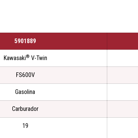
5901889
®
Kawasaki
V-Twin
FS600V
Gasolina
Carburador
19