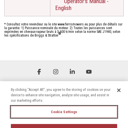
Operator's Manual -
English
* Consultez votre revendeur ou le site www.ferrismowers.eu pour plus de détails sur
la garantie. 1) Puissance nominale du moteur. 2) Toutes les puissances sont
exprimées en chevaux-vapeur bruts à 3 600 tr/min selon la norme SAE J1940, selon
®
les spécifications de Briggs & Stratton
.
Facebook
Instagram
Linkedin
YouTube
By clicking “Accept All”, you agree to the storing of cookies on your
device to enhance site navigation, analyze site usage, and assist in
our marketing efforts.
Cookie Settings
Conditions générales
Politique de confidentialité