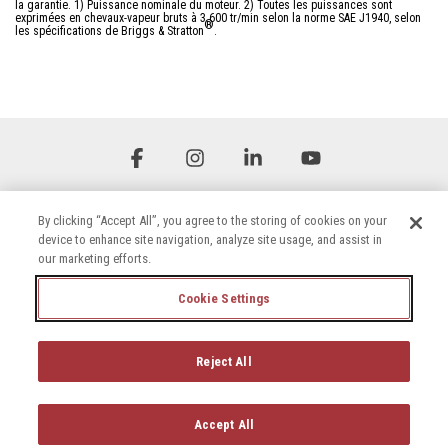
la garantie. 1) Puissance nominale du moteur. 2) Toutes les puissances sont
exprimées en chevaux-vapeur bruts à 3 600 tr/min selon la norme SAE J1940, selon
®
les spécifications de Briggs & Stratton
.
Facebook
Instagram
Linkedin
YouTube
By clicking “Accept All”, you agree to the storing of cookies on your
device to enhance site navigation, analyze site usage, and assist in
our marketing efforts.
Cookie Settings
Conditions générales
Politique de confidentialité
Déclaration d'accessibilité
Reject All
Politique en matière de cookies
© 2026 Briggs & Stratton, LLC. All rights reserved.
Accept All