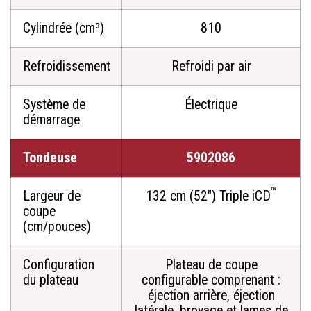
Cylindrée (cm³)
810
Refroidissement
Refroidi par air
Système de
Électrique
démarrage
Tondeuse
5902086
™
Largeur de
132 cm (52") Triple iCD
coupe
(cm/pouces)
Configuration
Plateau de coupe
du plateau
configurable comprenant :
éjection arrière, éjection
latérale, broyage et lames de