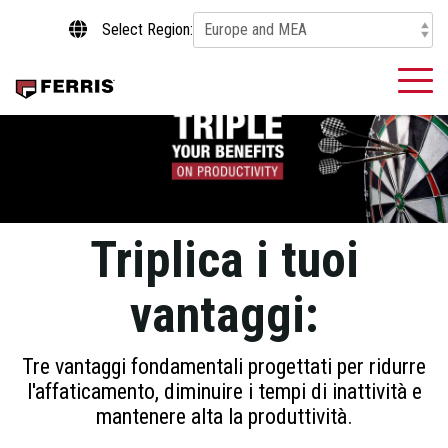
Skip
Select Region:
to
the
main
To
content.
Me
Triplica i tuoi
vantaggi:
Tre vantaggi fondamentali progettati per ridurre
l'affaticamento, diminuire i tempi di inattività e
mantenere alta la produttività.