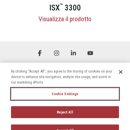
™
ISX
3300
Visualizza il prodotto
Facebook
Instagram
Linkedin
YouTube
By clicking “Accept All”, you agree to the storing of cookies on your
device to enhance site navigation, analyze site usage, and assist in
our marketing efforts.
Cookie Settings
Termini e condizioni
Informativa sulla privacy
Dichiarazione di accessibilità
Informativa sui cookie
Reject All
© 2026 Briggs & Stratton, LLC. All rights reserved.