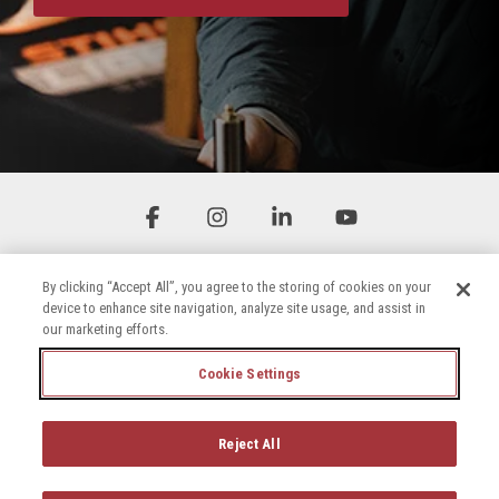
Facebook
Instagram
Linkedin
YouTube
By clicking “Accept All”, you agree to the storing of cookies on your
device to enhance site navigation, analyze site usage, and assist in
our marketing efforts.
Cookie Settings
Allgemeine Geschäftsbedingungen
Datenschutzerklärung
Erklärung zur Barrierefreiheit
Cookie-Richtlinie
Reject All
© 2026 Briggs & Stratton, LLC. All rights reserved.