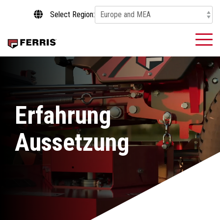
Skip
Select Region:
to
the
main
To
content.
Me
Erfahrung
Aussetzung