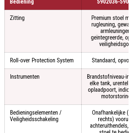
Bediening
5902036-5901
Zitting
Premium stoel me
rugleuning, gewat
armleuningen 
geïntegreerde, opr
veiligheidsgord
Roll-over Protection System
Standaard, opvou
Instrumenten
Brandstofniveau-indi
elke tank, urentelle
oplaadpoort, indica
motorstoring
Bedieningselementen /
Onafhankelijke (li
Veiligheidsschakeling
rechts) vooruit
achteruithendels, 
stoel te bedie