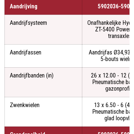
Aandrijving
5902036-5901
Aandrijfsysteem
Onafhankelijke Hydr
ZT-5400 Powertr
transaxles
Aandrijfassen
Aandrijfas Ø34,93
5-bouts wieln
Aandrijfbanden (in)
26 x 12.00 - 12 (4
Pneumatische ba
gazonprofiel
Zwenkwielen
13 x 6.50 - 6 (4-
Pneumatische ba
glad loopvla