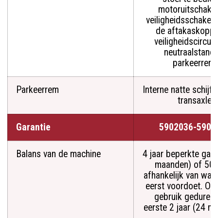
motoruitschakel
veiligheidsschakela
de aftakaskoppe
veiligheidscircuit
neutraalstand 
parkeerrem.
Parkeerrem
Interne natte schijf
transaxle
Garantie
5902036-5901
Balans van de machine
4 jaar beperkte gara
maanden) of 500
afhankelijk van wat 
eerst voordoet. On
gebruik geduren
eerste 2 jaar (24 m