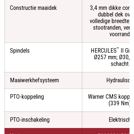
Constructie maaidek
3,4 mm dikke const
dubbel dek ove
volledige breedte, 
stootranden, vers
voorrand
™
Spindels
HERCULES
II Giet
Ø257 mm; Ø30,
schacht
Maaiwerkhefsysteem
Hydraulisch
PTO-koppeling
Warner CMS koppel
(339 Nm)
PTO-inschakeling
Elektrisch