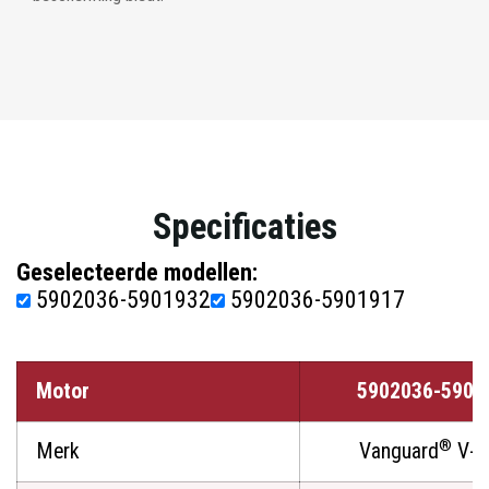
Specificaties
Geselecteerde modellen:
5902036-5901932
5902036-5901917
Motor
5902036-5901
®
Merk
Vanguard
V-T