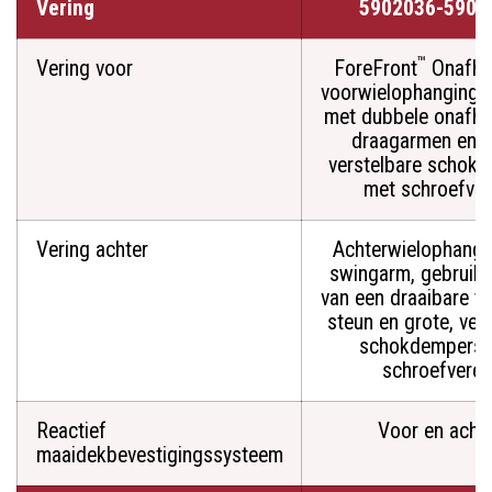
Vering
5902036-5901
™
Vering voor
ForeFront
Onafhan
voorwielophangings
met dubbele onafha
draagarmen en g
verstelbare schok
met schroefver
Vering achter
Achterwielophangi
swingarm, gebruik
van een draaibare tr
steun en grote, ver
schokdempers 
schroefveren
Reactief
Voor en acht
maaidekbevestigingssysteem