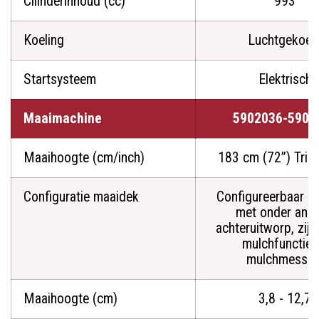
Cilinderinhoud (cc)
993
Koeling
Luchtgekoel
Startsysteem
Elektrisch
Maaimachine
5902036-5901
Maaihoogte (cm/inch)
183 cm (72”) Tripl
Configuratie maaidek
Configureerbaar m
met onder ande
achteruitworp, ziju
mulchfunctie 
mulchmessen
Maaihoogte (cm)
3,8 - 12,7