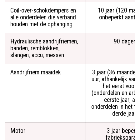
Coil-over-schokdempers en
10 jaar (120 maa
alle onderdelen die verband
onbeperkt aantal
houden met de ophanging
Hydraulische aandrijfriemen,
90 dagen
banden, remblokken,
slangen, accu, messen
Aandrijfriem maaidek
3 jaar (36 maanden
uur, afhankelijk van 
het eerst voord
(onderdelen en arbei
eerste jaar; all
onderdelen in het t
derde jaar)
Motor
3 jaar beperk
fabrieksgarant