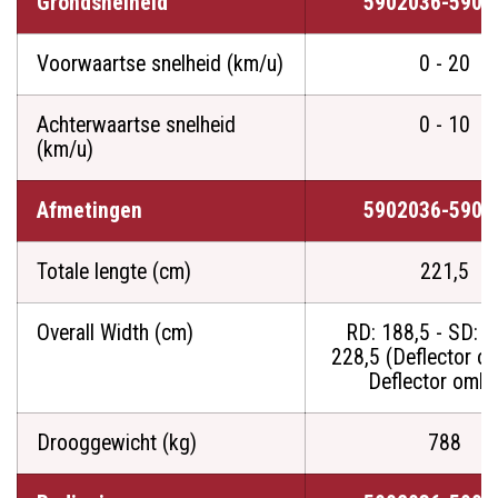
Grondsnelheid
5902036-5901
Voorwaartse snelheid (km/u)
0 - 20
Achterwaartse snelheid
0 - 10
(km/u)
Afmetingen
5902036-5901
Totale lengte (cm)
221,5
Overall Width (cm)
RD: 188,5 - SD: 1
228,5 (Deflector o
Deflector omla
Drooggewicht (kg)
788