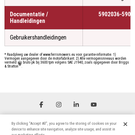
Documentatie /
5902036-5901
Handleidingen
Gebruikershandleidingen
* Raadpleeg uw dealer of www.ferrismowers.eu voor garantie-informatie. 1)
Vermogen aangegeven door de motorfabrikant. 2) Alle vermogensniveaus worden
vermeld als bruto pk bij 3600 tpm volgens SAE J1940, zoals opgegeven door Briggs
®
& Stratton
.
Facebook
Instagram
Linkedin
YouTube
By clicking “Accept All”, you agree to the storing of cookies on your
device to enhance site navigation, analyze site usage, and assist in
our marketing efforts.