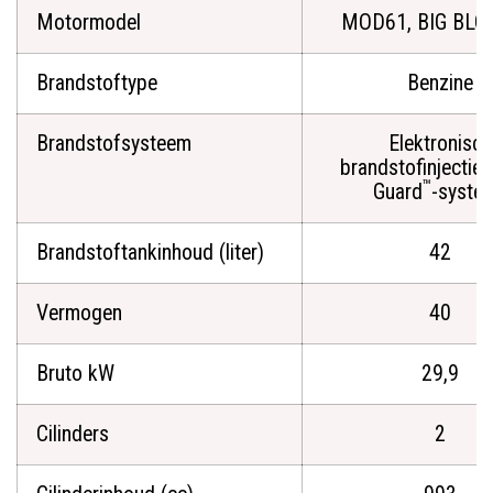
Motormodel
MOD61, BIG BL
Brandstoftype
Benzine
Brandstofsysteem
Elektronisch
brandstofinjectie- 
™
Guard
-syste
Brandstoftankinhoud (liter)
42
Vermogen
40
Bruto kW
29,9
Cilinders
2