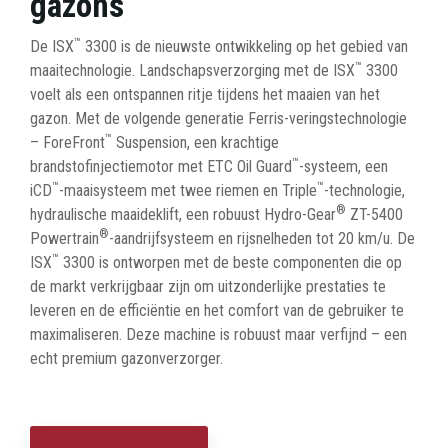
gazons
™
De ISX
3300 is de nieuwste ontwikkeling op het gebied van
™
maaitechnologie. Landschapsverzorging met de ISX
3300
voelt als een ontspannen ritje tijdens het maaien van het
gazon. Met de volgende generatie Ferris-veringstechnologie
™
– ForeFront
Suspension, een krachtige
™
brandstofinjectiemotor met ETC Oil Guard
-systeem, een
™
™
iCD
-maaisysteem met twee riemen en Triple
-technologie,
®
hydraulische maaideklift, een robuust Hydro-Gear
ZT-5400
®
Powertrain
-aandrijfsysteem en rijsnelheden tot 20 km/u. De
™
ISX
3300 is ontworpen met de beste componenten die op
de markt verkrijgbaar zijn om uitzonderlijke prestaties te
leveren en de efficiëntie en het comfort van de gebruiker te
maximaliseren. Deze machine is robuust maar verfijnd – een
echt premium gazonverzorger.