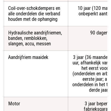
Coil-over-schokdempers en
10 jaar (120 maa
alle onderdelen die verband
onbeperkt aantal
houden met de ophanging
Hydraulische aandrijfriemen,
90 dagen
banden, remblokken,
slangen, accu, messen
Aandrijfriem maaidek
3 jaar (36 maanden
uur, afhankelijk van 
het eerst voord
(onderdelen en arbei
eerste jaar; all
onderdelen in het t
derde jaar)
Motor
3 jaar beperk
fabrieksgarant