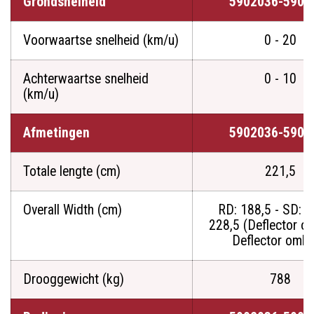
Grondsnelheid
5902036-5901
Voorwaartse snelheid (km/u)
0 - 20
Achterwaartse snelheid
0 - 10
(km/u)
Afmetingen
5902036-5901
Totale lengte (cm)
221,5
Overall Width (cm)
RD: 188,5 - SD: 1
228,5 (Deflector o
Deflector omla
Drooggewicht (kg)
788