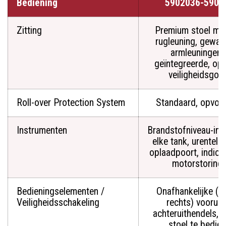
Bediening
5902036-5901
Zitting
Premium stoel me
rugleuning, gewat
armleuningen 
geïntegreerde, opr
veiligheidsgord
Roll-over Protection System
Standaard, opvou
Instrumenten
Brandstofniveau-indi
elke tank, urentelle
oplaadpoort, indica
motorstoring
Bedieningselementen /
Onafhankelijke (li
Veiligheidsschakeling
rechts) vooruit
achteruithendels, 
stoel te bedie