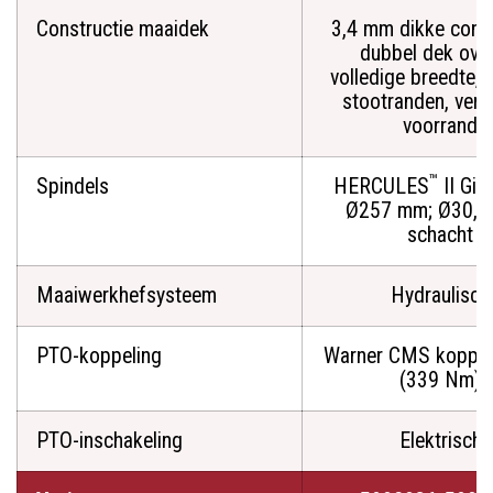
Constructie maaidek
3,4 mm dikke const
dubbel dek ove
volledige breedte, 
stootranden, vers
voorrand
™
Spindels
HERCULES
II Giet
Ø257 mm; Ø30,
schacht
Maaiwerkhefsysteem
Hydraulisch
PTO-koppeling
Warner CMS koppel
(339 Nm)
PTO-inschakeling
Elektrisch