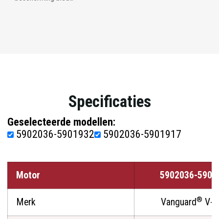
Specificaties
Geselecteerde modellen:
5902036-5901932
5902036-5901917
Motor
5902036-5901
®
Merk
Vanguard
V-T