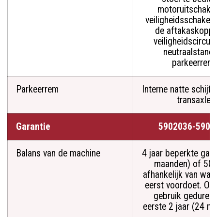
motoruitschakel
veiligheidsschakela
de aftakaskoppe
veiligheidscircuit
neutraalstand 
parkeerrem.
Parkeerrem
Interne natte schijf
transaxle
Garantie
5902036-5901
Balans van de machine
4 jaar beperkte gara
maanden) of 500
afhankelijk van wat 
eerst voordoet. On
gebruik geduren
eerste 2 jaar (24 m