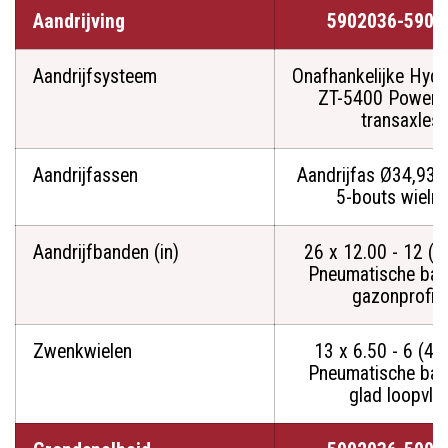
Aandrijving
5902036-5901
Aandrijfsysteem
Onafhankelijke Hydr
ZT-5400 Powertr
transaxles
Aandrijfassen
Aandrijfas Ø34,93
5-bouts wieln
Aandrijfbanden (in)
26 x 12.00 - 12 (4
Pneumatische ba
gazonprofiel
Zwenkwielen
13 x 6.50 - 6 (4-
Pneumatische ba
glad loopvla