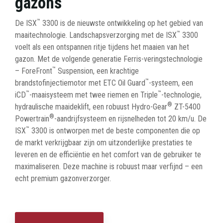
gazons
™
De ISX
3300 is de nieuwste ontwikkeling op het gebied van
™
maaitechnologie. Landschapsverzorging met de ISX
3300
voelt als een ontspannen ritje tijdens het maaien van het
gazon. Met de volgende generatie Ferris-veringstechnologie
™
– ForeFront
Suspension, een krachtige
™
brandstofinjectiemotor met ETC Oil Guard
-systeem, een
™
™
iCD
-maaisysteem met twee riemen en Triple
-technologie,
®
hydraulische maaideklift, een robuust Hydro-Gear
ZT-5400
®
Powertrain
-aandrijfsysteem en rijsnelheden tot 20 km/u. De
™
ISX
3300 is ontworpen met de beste componenten die op
de markt verkrijgbaar zijn om uitzonderlijke prestaties te
leveren en de efficiëntie en het comfort van de gebruiker te
maximaliseren. Deze machine is robuust maar verfijnd – een
echt premium gazonverzorger.