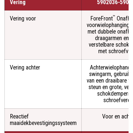
Vering
5902036-5901
™
Vering voor
ForeFront
Onafhan
voorwielophangings
met dubbele onafha
draagarmen en g
verstelbare schok
met schroefver
Vering achter
Achterwielophangi
swingarm, gebruik
van een draaibare tr
steun en grote, ver
schokdempers 
schroefveren
Reactief
Voor en acht
maaidekbevestigingssysteem