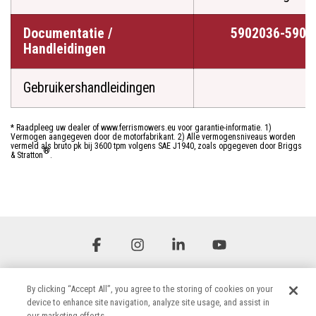
Documentatie /
5902036-5901
Handleidingen
Gebruikershandleidingen
* Raadpleeg uw dealer of www.ferrismowers.eu voor garantie-informatie. 1)
Vermogen aangegeven door de motorfabrikant. 2) Alle vermogensniveaus worden
vermeld als bruto pk bij 3600 tpm volgens SAE J1940, zoals opgegeven door Briggs
®
& Stratton
.
Facebook
Instagram
Linkedin
YouTube
By clicking “Accept All”, you agree to the storing of cookies on your
device to enhance site navigation, analyze site usage, and assist in
our marketing efforts.