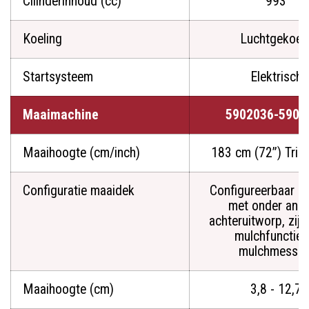
Cilinderinhoud (cc)
993
Koeling
Luchtgekoel
Startsysteem
Elektrisch
Maaimachine
5902036-5901
Maaihoogte (cm/inch)
183 cm (72”) Tripl
Configuratie maaidek
Configureerbaar m
met onder ande
achteruitworp, ziju
mulchfunctie 
mulchmessen
Maaihoogte (cm)
3,8 - 12,7