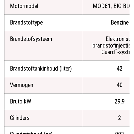
Motormodel
MOD61, BIG BL
Brandstoftype
Benzine
Brandstofsysteem
Elektronisch
brandstofinjectie- 
™
Guard
-syste
Brandstoftankinhoud (liter)
42
Vermogen
40
Bruto kW
29,9
Cilinders
2